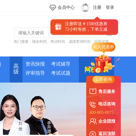
会员中心
注册
/
登录
注册即送￥1580优惠券
72小时有效，下单立减
热门搜索：
报名时间
、
考试时间
、
成绩查询时间
、
历年试题
题
资讯快报
考试辅导
高
网校培训
级
评审指导
考试试题
立即咨询
售后服务
电话咨询
400-805-0075
企业团报
返回顶部