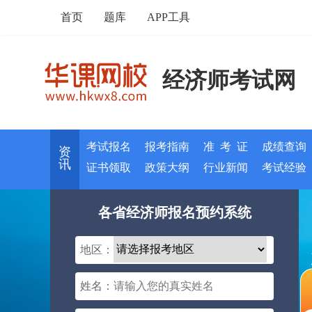
首页
题库
APP工具
经济师考试网
考试报名
报考指南
准 考 证
成绩查询
资
讯
证书领取
政策大纲
行业新闻
考试经验
各省经济师报名预约系统
地区：
姓名：