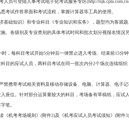
陆人事考试电子化考试服务专区(http://rsjk.cpta.com.cn
熟悉考试作答界面和考试流程，掌握计算器等工具的使用。
经济基础知识》和专业科目《专业知识和实务》，题型均为客观题
实施。各级别及专业类别的具体考试时间和批次划分视报名情况
5小时，每科目考试开始5分钟后一律禁止进入考场、结束前15分
业科目的应试人员，两科目考试在同一批次内分2个场次连续组织
，严禁携带考试相关资料及移动存储设备、电脑、计算器、电子记
进入座位。针对部分运算量较大的科目，考场备有草稿纸，应试
签字笔。
读《机考考场规则》(附件2)及《机考应试人员考试须知》(附件3