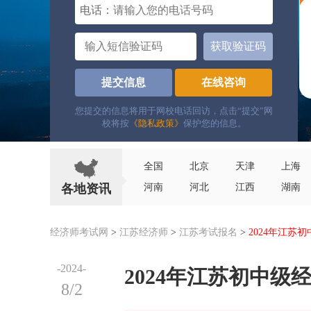
电话：
获取验证码
提交信息
在线咨询
您提交的信息将用于网校电话回访，点击“提交”网
校将按
《隐私政策》
保护您的信息。
全国
北京
天津
上海
各地资讯
河南
河北
江西
湖南
经济师考试网
>
江苏经济师
>
江苏考试报名
>
2024年江苏
-2024-
2024年江苏初中级
8/2