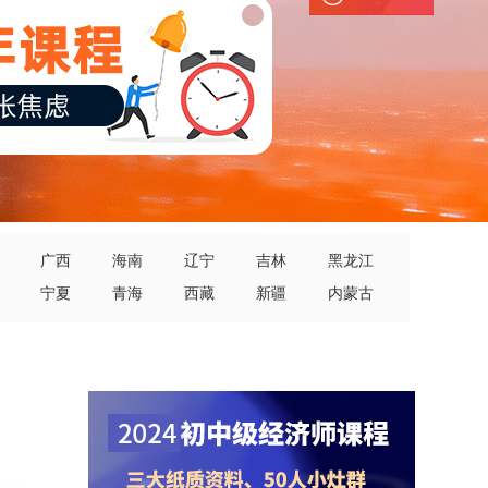
广西
海南
辽宁
吉林
黑龙江
宁夏
青海
西藏
新疆
内蒙古