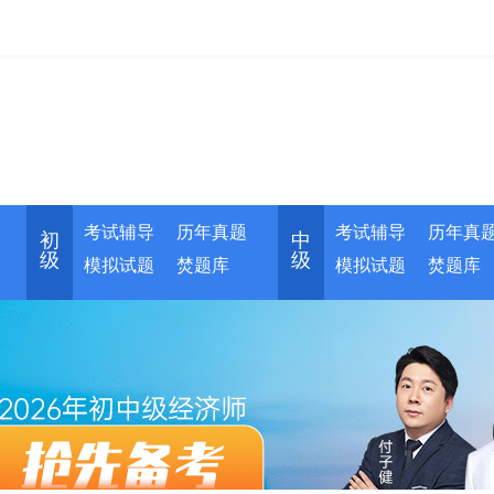
考试辅导
历年真题
考试辅导
历年真
初
中
级
级
模拟试题
焚题库
模拟试题
焚题库