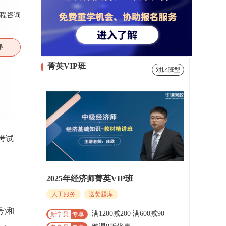
程咨询
播
菁英VIP班
对比班型
，考试
2025年经济师菁英VIP班
人工服务
送焚题库
号)和
满1200减200 满600减90
新学员
专享