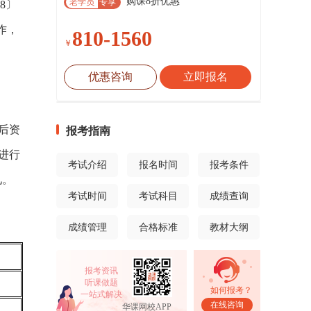
购课8折优惠
老学员
专享
8〕
作，
810-1560
￥
优惠咨询
立即报名
后资
报考指南
进行
考试介绍
报名时间
报考条件
见。
考试时间
考试科目
成绩查询
成绩管理
合格标准
教材大纲
报考资讯
听课做题
如何报考？
一站式解决
在线咨询
华课网校APP