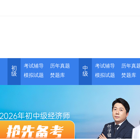
考试辅导
历年真题
考试辅导
历年真
初
中
级
级
模拟试题
焚题库
模拟试题
焚题库