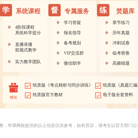
学
督
练
系统课程
专属服务
焚题库
学习答疑
章节练习
4阶段课程
系统科学提分
报名指导
历年真题
备考规划
冲刺试卷
直播录播
双规式教学
VIP交流群
临考密卷
实力教学团队
微信助学
高频错题
纸质版《考点精析与同步训练》
纸质版《真题汇编
纸质版官方教材
电子版全套资料
赠送
整，华课网校提供的以上信息仅供参考，如有异议，请考生以官方部门公