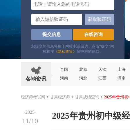
电话：
获取验证码
提交信息
在线咨询
您提交的信息将用于网校电话回访，点击“提交”网
校将按
《隐私政策》
保护您的信息。
全国
北京
天津
上海
各地资讯
河南
河北
江西
湖南
经济师考试网
>
甘肃经济师
>
甘肃成绩查询
>
2025年贵州
-2025-
2025年贵州初中级
11/10