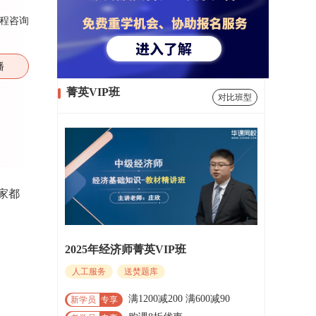
程咨询
播
菁英VIP班
对比班型
家都
2025年经济师菁英VIP班
人工服务
送焚题库
满1200减200 满600减90
新学员
专享