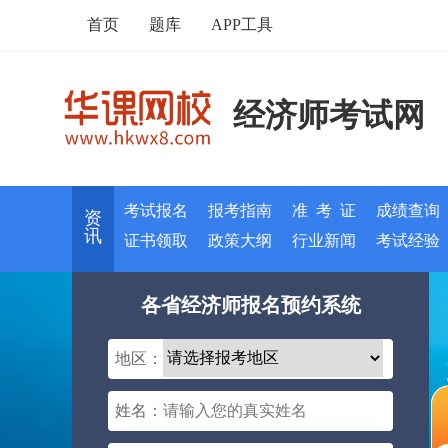
首页
题库
APP工具
经济师考试网
考试报名
报考指南
准 考 证
成绩查询
资
讯
证书领取
政策大纲
行业新闻
考试经验
各省经济师报名预约系统
地区：
姓名：