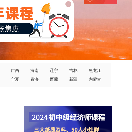
广西
海南
辽宁
吉林
黑龙江
宁夏
青海
西藏
新疆
内蒙古