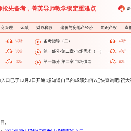
济师抢先备考，菁英导师教学锁定重难点
课
工商管理
金融
财政税收
建筑与房地产经济
知识产权
直
试听
备考指导（二）
试听
试听
第一部分-第二章-市场需求（一）
试听
）
试听
第一部分-第二章-市场供给
试听
询入口已于12月2日开通!想知道自己的成绩如何?赶快查询吧!祝大
目;