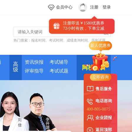
会员中心
注册
/
登录
注册即送￥1580优惠券
72小时有效，下单立减
热门搜索：
报名时间
、
考试时间
、
成绩查询时间
、
历年试题
题
资讯快报
考试辅导
高
网校培训
级
评审指导
考试试题
立即咨询
售后服务
电话咨询
400-805-0075
企业团报
返回顶部