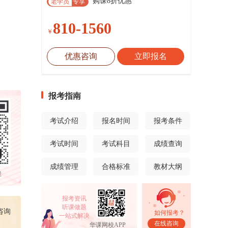
购课8折优惠
老学员
专享
810-1560
￥
优惠咨询
立即报名
报考指南
考试介绍
报名时间
报考条件
考试时间
考试科目
成绩查询
成绩管理
合格标准
教材大纲
群
报考资讯
听课做题
咨询
如何报考？
一站式解决
在线咨询
华课网校APP