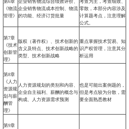
第6章
企业销售物流综合绩效评价、
考查为主，考查细致、
《物流
企业销售物流成本控制、物流
零散，本部分内容涉及
管理》
的功能、经济订货批量
计算题考点，注意理解
公式。
第7章
版权（著作权）、技术创新的
重点掌握技术贸易、知
《技术
含义及特点、技术创新战略的
识产权管理，注意其分
创新管
类型、技术创新战略
析运用
理》
第8章
《人力
人力资源规划的类别和内容、
也是可能出案例题的，
资源规
企业自主福利、薪酬的概念与
但是考点较为分散，需
划与薪
构成、人力资源需求预测
要全面熟悉教材
酬管
理》
第9章