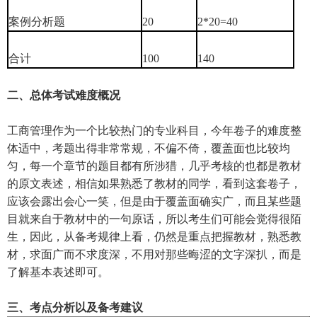
案例分析题
20
2*20=40
合计
100
140
二、总体考试难度概况
工商管理作为一个比较热门的专业科目，今年卷子的难度整
体适中，考题出得非常常规，不偏不倚，覆盖面也比较均
匀，每一个章节的题目都有所涉猎，几乎考核的也都是教材
的原文表述，相信如果熟悉了教材的同学，看到这套卷子，
应该会露出会心一笑，但是由于覆盖面确实广，而且某些题
目就来自于教材中的一句原话，所以考生们可能会觉得很陌
生，因此，从备考规律上看，仍然是重点把握教材，熟悉教
材，求面广而不求度深，不用对那些晦涩的文字深扒，而是
了解基本表述即可。
三、考点分析以及备考建议