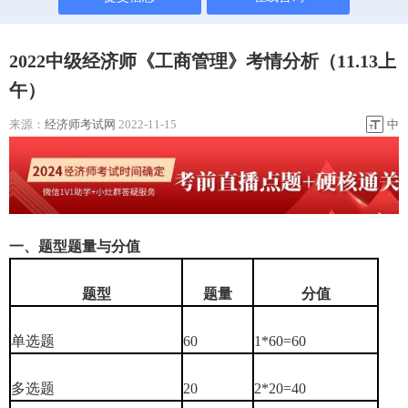
2022中级经济师《工商管理》考情分析（11.13上
午）
来源：
经济师考试网
2022-11-15
中
一、题型题量与分值
题型
题量
分值
单选题
60
1*60=60
多选题
20
2*20=40