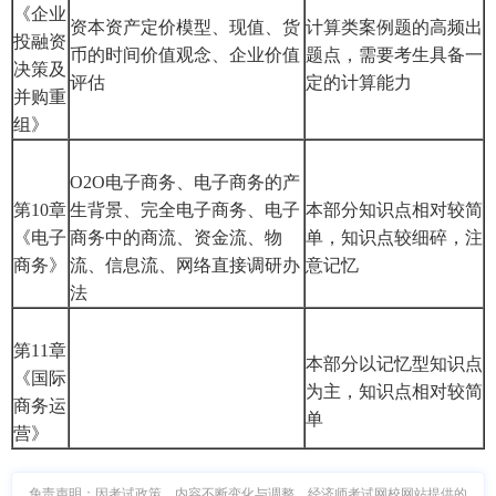
《企业
资本资产定价模型、现值、货
计算类案例题的高频出
投融资
币的时间价值观念、企业价值
题点，需要考生具备一
决策及
评估
定的计算能力
并购重
组》
O2O电子商务、电子商务的产
第10章
生背景、完全电子商务、电子
本部分知识点相对较简
《电子
商务中的商流、资金流、物
单，知识点较细碎，注
商务》
流、信息流、网络直接调研办
意记忆
法
第11章
本部分以记忆型知识点
《国际
为主，知识点相对较简
商务运
单
营》
免责声明：因考试政策、内容不断变化与调整，经济师考试网校网站提供的