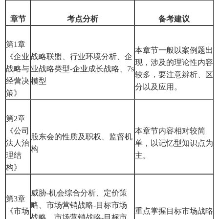
章节
考点分析
备考建议
第1章
本章节一般以案例题出
《企业
战略联盟、行业环境分析、企
现，涉及的理论性内容
战略与
业战略类型-企业成长战略、7s
较多，要注意辨析、区
经营决
模型
分以及应用。
策》
第2章
《公司
本章节内容相对较简
股东会的性质及职权、监督机
法人治
单，以记忆型知识点为
构
理结
主。
构》
威胁-机会综合分析、定价策
第3章
略、市场营销战略-目标市场
《市场
重点掌握目标市场战略
战略、市场营销战略-目标市