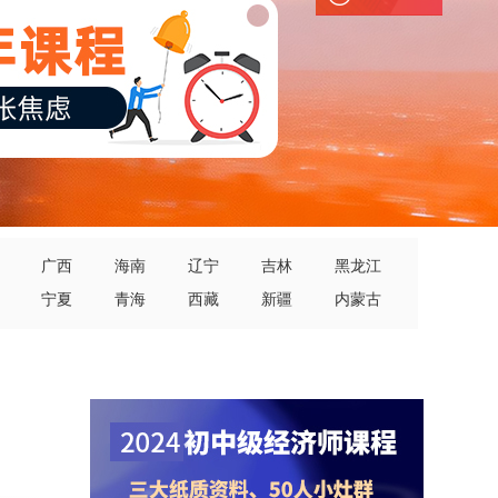
广西
海南
辽宁
吉林
黑龙江
宁夏
青海
西藏
新疆
内蒙古