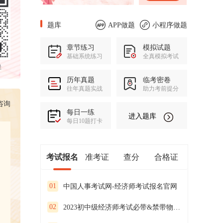
题库
APP做题
小程序做题
章节练习
模拟试题
基础系统练习
全真模拟考试
群
历年真题
临考密卷
往年真题实战
助力考前提分
咨询
每日一练
进入题库
每日10题打卡
考试报名
准考证
查分
合格证
01
中国人事考试网-经济师考试报名官网
02
2023初中级经济师考试必带&禁带物品合集！