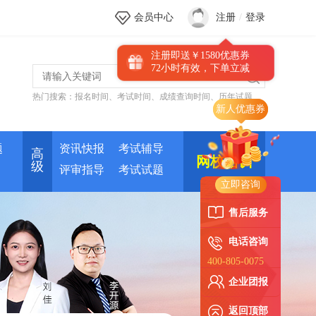
会员中心
注册
/
登录
注册即送￥1580优惠券
72小时有效，下单立减
热门搜索：
报名时间
、
考试时间
、
成绩查询时间
、
历年试题
新人优惠券
题
资讯快报
考试辅导
高
网校培训
级
评审指导
考试试题
立即咨询
售后服务
电话咨询
400-805-0075
企业团报
返回顶部