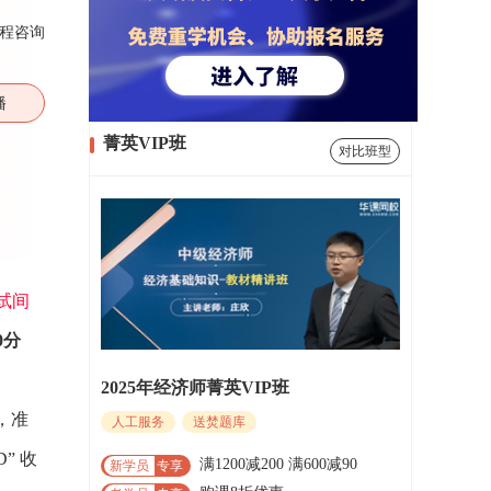
程咨询
播
菁英VIP班
对比班型
试间
0分
2025年经济师菁英VIP班
，准
人工服务
送焚题库
” 收
满1200减200 满600减90
新学员
专享