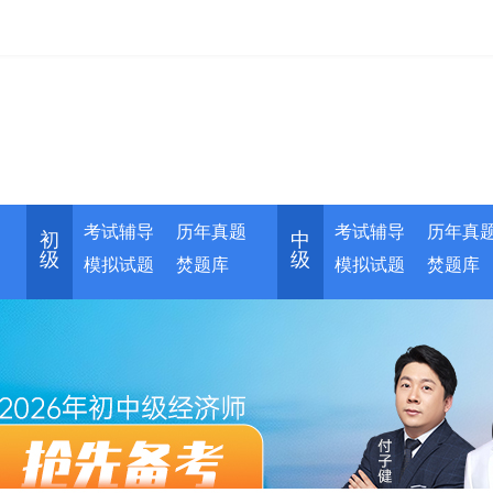
考试辅导
历年真题
考试辅导
历年真
初
中
级
级
模拟试题
焚题库
模拟试题
焚题库