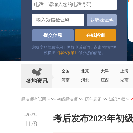
电话：
获取验证码
提交信息
在线咨询
您提交的信息将用于网校电话回访，点击“提交”网
校将按
《隐私政策》
保护您的信息。
全国
北京
天津
上海
各地资讯
河南
河北
江西
湖南
经济师考试网
> >>
初级经济师
>>
历年真题
>>
知识产权
>
-2023-
考后发布2023年
11/8