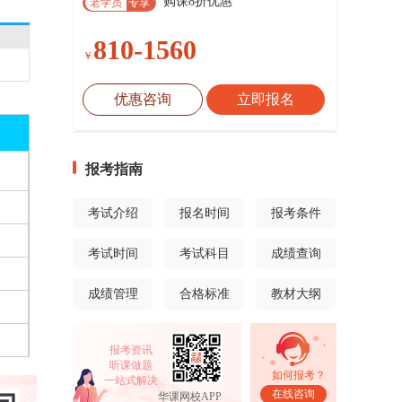
购课8折优惠
老学员
专享
810-1560
￥
优惠咨询
立即报名
报考指南
考试介绍
报名时间
报考条件
考试时间
考试科目
成绩查询
成绩管理
合格标准
教材大纲
报考资讯
听课做题
如何报考？
一站式解决
在线咨询
华课网校APP