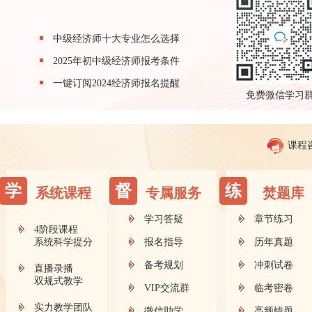
中级经济师十大专业怎么选择
2025年初中级经济师报考条件
一键订阅2024经济师报名提醒
免费微信学习
课程
学
督
练
系统课程
专属服务
焚题库
学习答疑
章节练习
4阶段课程
系统科学提分
报名指导
历年真题
备考规划
冲刺试卷
直播录播
双规式教学
VIP交流群
临考密卷
实力教学团队
微信助学
高频错题