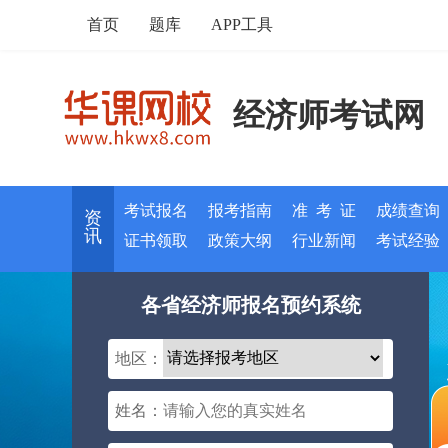
首页
题库
APP工具
经济师考试网
考试报名
报考指南
准 考 证
成绩查询
资
讯
证书领取
政策大纲
行业新闻
考试经验
各省经济师报名预约系统
地区：
姓名：