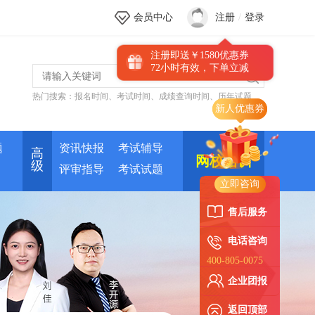
会员中心
注册
/
登录
注册即送￥1580优惠券
72小时有效，下单立减
热门搜索：
报名时间
、
考试时间
、
成绩查询时间
、
历年试题
题
资讯快报
考试辅导
高
网校培训
级
评审指导
考试试题
立即咨询
售后服务
电话咨询
400-805-0075
企业团报
返回顶部