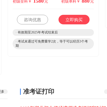
1580
880
初级全科￥
元
初级单科￥
元
咨询优惠
立即购买
· 有效期至2025年考试结束后
· 考试未通过可免费重学2次，等于可以经历3个考
期
准考证打印
更多