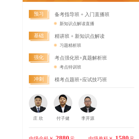
预习
备考指导班 + 入门直播班
新知识点解读直播
基础
精讲班 + 新知识点解读
习题精析班
强化
考点强化班+真题解析班
考点特训班
冲刺
模考点题班+应试技巧班
庄 欣
付子健
李开源
2880
1580
中级全科￥
元
中级单科￥
元