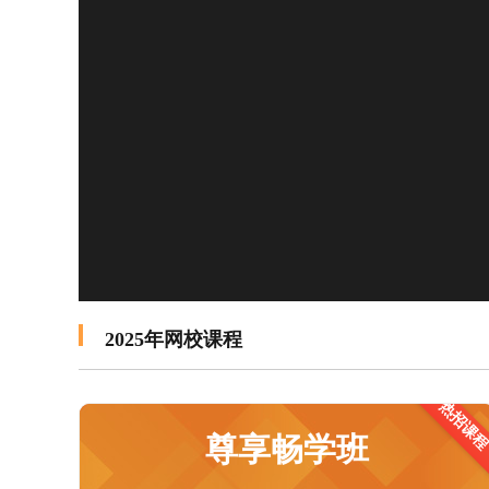
2025年网校课程
热招课
适合0基础需要1v1指导的学员
尊享畅学班