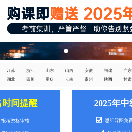
江苏
浙江
山东
山西
安徽
福建
广东
湖北
四川
重庆
云南
贵州
陕西
甘肃
名时间提醒
2025年
思维导图免
报考资格审核