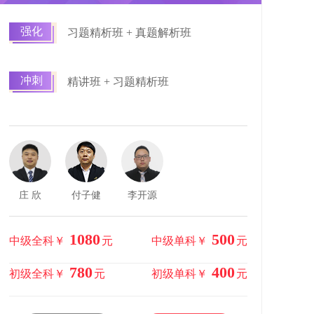
强化
习题精析班 + 真题解析班
冲刺
精讲班 + 习题精析班
庄 欣
付子健
李开源
1080
500
中级全科￥
元
中级单科￥
元
780
400
初级全科￥
元
初级单科￥
元