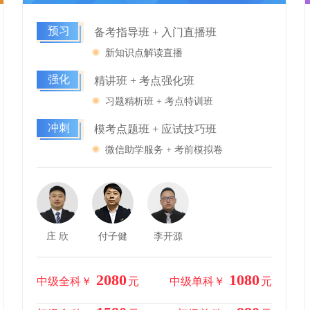
预习
备考指导班 + 入门直播班
新知识点解读直播
强化
精讲班 + 考点强化班
习题精析班 + 考点特训班
冲刺
模考点题班 + 应试技巧班
微信助学服务 + 考前模拟卷
庄 欣
付子健
李开源
2080
1080
中级全科￥
元
中级单科￥
元