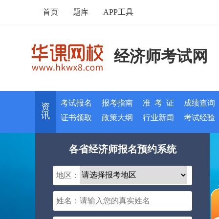
首页
题库
APP工具
经济师考试网
考试报名
报考指南
准 考 证
成绩查询
资
讯
证书领取
政策大纲
行业新闻
考试经验
各省经济师报名预约系统
地区：
姓名：