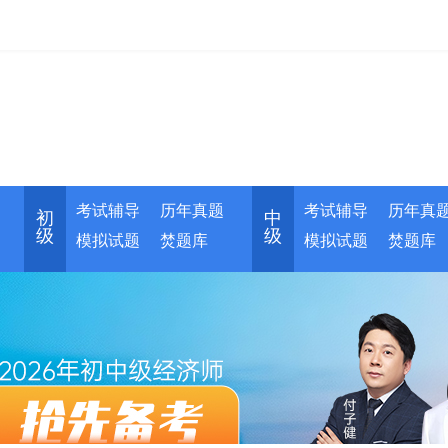
考试辅导
历年真题
考试辅导
历年真
初
中
级
级
模拟试题
焚题库
模拟试题
焚题库