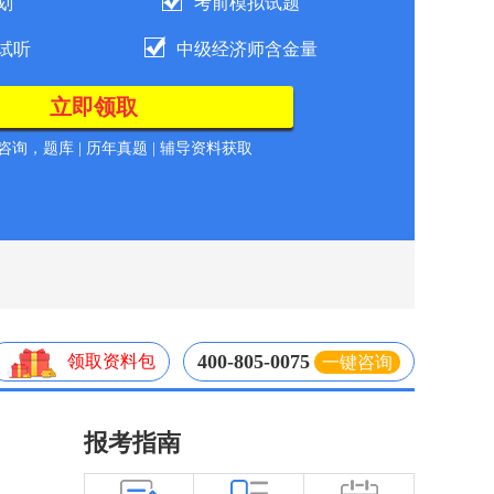
划
考前模拟试题
试听
中级经济师含金量
询，题库 | 历年真题 | 辅导资料获取
400-805-0075
领取资料包
一键咨询
报考指南