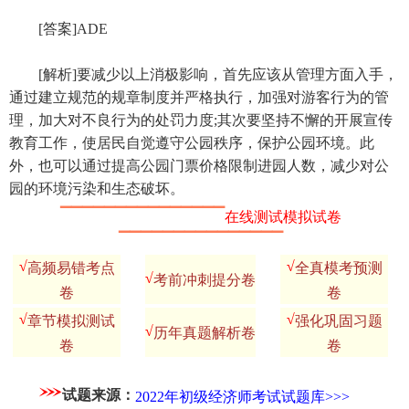
[答案]ADE
[解析]要减少以上消极影响，首先应该从管理方面入手，
通过建立规范的规章制度并严格执行，加强对游客行为的管
理，加大对不良行为的处罚力度;其次要坚持不懈的开展宣传
教育工作，使居民自觉遵守公园秩序，保护公园环境。此
外，也可以通过提高公园门票价格限制进园人数，减少对公
园的环境污染和生态破坏。
▔▔▔▔▔▔▔▔▔▔▔▔▔▔▔
在线测试模拟试卷
▔▔▔▔▔▔▔▔▔▔▔▔▔▔▔
√
√
高频易错考点
全真模考预测
√
考前冲刺提分卷
卷
卷
√
√
章节模拟测试
强化巩固习题
√
历年真题解析卷
卷
卷
试题来源：
2022年初级经济师考试试题库>>>