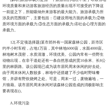
环境质量和来访游客旅游经历的质量出现不可接受的下降这
一前提之下，所能吸纳外来游客的最大能力。旅游承载力所
涉及的范围很广，主要包括：①建设用地方面的承载力;②物
质环境方面的承载力;③生态方面的承载力;④社会心理方面的
承载力。
12[.不定项选择题]某市郊外有一国家森林公园，距市区
约半小时车程，占地1万亩，其中林地6000亩，水面4000亩。
林地树木茂密，水质清澈，环境优美。公园内常有一些野生
动物出现，在非干道处还有一条自然形成的宽10余米、长8公
里的林荫路。该公园现已成为该市居民周末休闲的好去处。
由于周末休闲人数较多，林地中还搭建了不少临时野味餐
馆，并辟有野炊烧烤之处。可是，周末一过，废物遍地，一
片狼藉。该市居民周末休闲对该森林公园造成的消极影响主
要表现在()。
A.环境污染