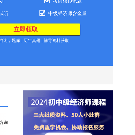
划
考前模拟试题
试听
中级经济师含金量
询，题库 | 历年真题 | 辅导资料获取
咨询