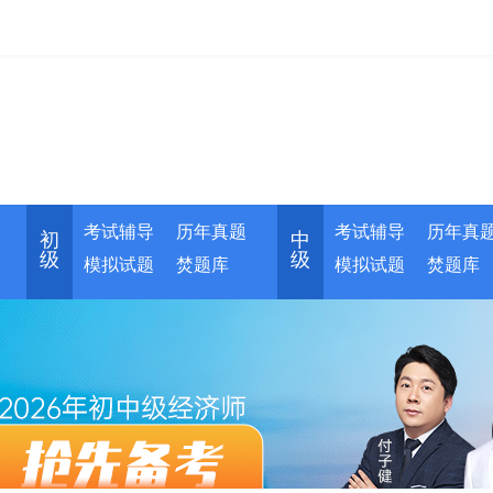
考试辅导
历年真题
考试辅导
历年真
初
中
级
级
模拟试题
焚题库
模拟试题
焚题库