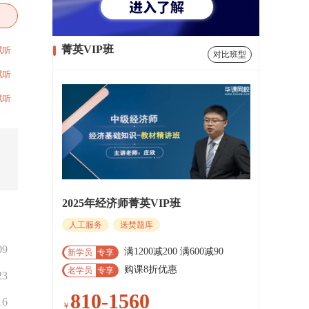
菁英VIP班
试听
对比班型
试听
试听
2025年经济师菁英VIP班
人工服务
送焚题库
09
满1200减200 满600减90
新学员
专享
购课8折优惠
老学员
专享
23
810-1560
16
￥