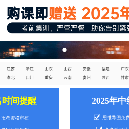
江苏
浙江
山东
山西
安徽
福建
广东
湖北
四川
重庆
云南
贵州
陕西
甘肃
名时间提醒
2025年
思维导图免
报考资格审核