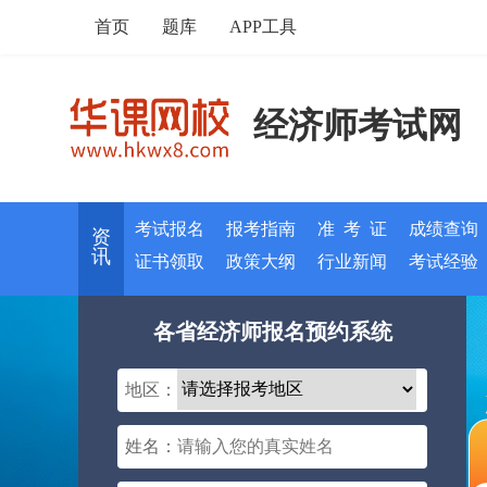
首页
题库
APP工具
经济师考试网
考试报名
报考指南
准 考 证
成绩查询
资
讯
证书领取
政策大纲
行业新闻
考试经验
各省经济师报名预约系统
地区：
姓名：