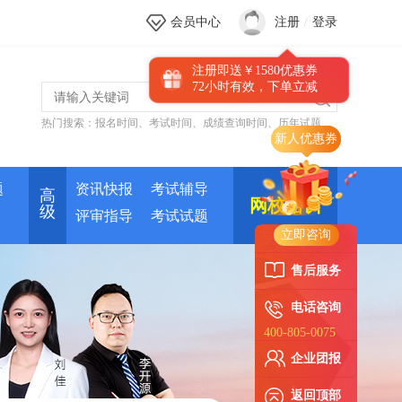
会员中心
注册
/
登录
注册即送￥1580优惠券
72小时有效，下单立减
热门搜索：
报名时间
、
考试时间
、
成绩查询时间
、
历年试题
新人优惠券
题
资讯快报
考试辅导
高
网校培训
级
评审指导
考试试题
立即咨询
售后服务
电话咨询
400-805-0075
企业团报
返回顶部