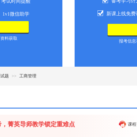
备考学习计
考试时间提醒
新课上线免费
1v1微信助学
导资料获取
报考信息咨
拟试题
>>
工商管理
备考，菁英导师教学锁定重难点
课程