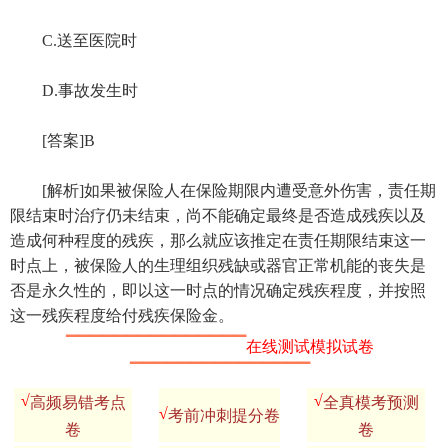
C.送至医院时
D.事故发生时
[答案]B
[解析]如果被保险人在保险期限内遭受意外伤害，责任期
限结束时治疗仍未结束，尚不能确定最终是否造成残疾以及
造成何种程度的残疾，那么就应该推定在责任期限结束这一
时点上，被保险人的生理组织残缺或器官正常机能的丧失是
否是永久性的，即以这一时点的情况确定残疾程度，并按照
这一残疾程度给付残疾保险金。
▔▔▔▔▔▔▔▔▔▔▔▔▔▔▔
在线测试模拟试卷
▔▔▔▔▔▔▔▔▔▔▔▔▔▔▔
√
√
高频易错考点
全真模考预测
√
考前冲刺提分卷
卷
卷