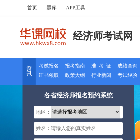
首页
题库
APP工具
经济师考试网
考试报名
报考指南
准 考 证
成绩查询
资
讯
证书领取
政策大纲
行业新闻
考试经验
各省经济师报名预约系统
地区：
姓名：