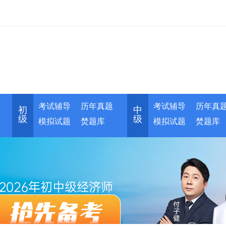
考试辅导
历年真题
考试辅导
历年真
初
中
级
级
模拟试题
焚题库
模拟试题
焚题库