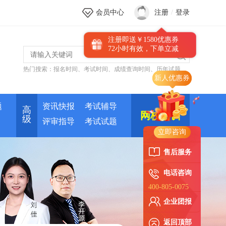
会员中心
注册
/
登录
注册即送￥1580优惠券
72小时有效，下单立减
热门搜索：
报名时间
、
考试时间
、
成绩查询时间
、
历年试题
题
资讯快报
考试辅导
高
网校培训
级
评审指导
考试试题
立即咨询
售后服务
电话咨询
400-805-0075
企业团报
返回顶部