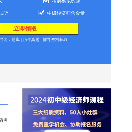
划
考前模拟试题
试听
中级经济师含金量
询，题库 | 历年真题 | 辅导资料获取
咨询