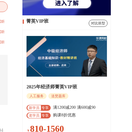
菁英VIP班
试听
对比班型
试听
试听
2025年经济师菁英VIP班
人工服务
送焚题库
满1200减200 满600减90
新学员
专享
购课8折优惠
老学员
专享
810-1560
04
￥