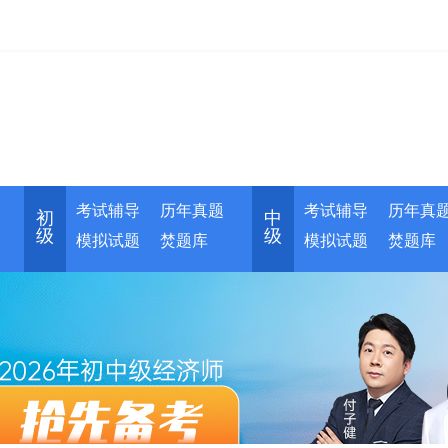
考试辅导
历年真题
考试辅导
历年真
初
中
级
级
模拟试题
焚题库
模拟试题
焚题库