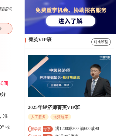
程咨询
播
菁英VIP班
对比班型
试间
0分
2025年经济师菁英VIP班
，准
人工服务
送焚题库
” 收
满1200减200 满600减90
新学员
专享