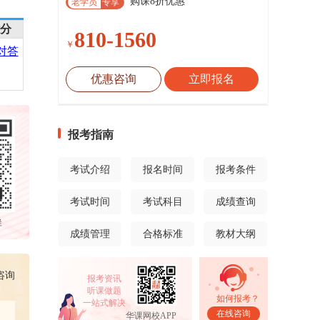
购课8折优惠
老学员
专享
分
810-1560
￥
对答
优惠咨询
立即报名
报考指南
考试介绍
报名时间
报考条件
考试时间
考试科目
成绩查询
群
成绩管理
合格标准
教材大纲
咨询
报考资讯
听课做题
如何报考？
一站式解决
在线咨询
华课网校APP