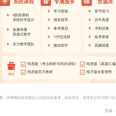
学
督
练
系统课程
专属服务
焚题库
学习答疑
章节练习
4阶段课程
系统科学提分
报名指导
历年真题
备考规划
冲刺试卷
直播录播
双规式教学
VIP交流群
临考密卷
实力教学团队
微信助学
高频错题
纸质版《考点精析与同步训练》
纸质版《真题汇编
纸质版官方教材
电子版全套资料
赠送
整，华课网校提供的以上信息仅供参考，如有异议，请考生以官方部门公
责编：d