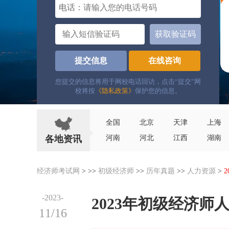
电话：
获取验证码
提交信息
在线咨询
您提交的信息将用于网校电话回访，点击“提交”网
校将按
《隐私政策》
保护您的信息。
全国
北京
天津
上海
各地资讯
河南
河北
江西
湖南
经济师考试网
> >>
初级经济师
>>
历年真题
>>
人力资源
>
-2023-
2023年初级经济师
11/16