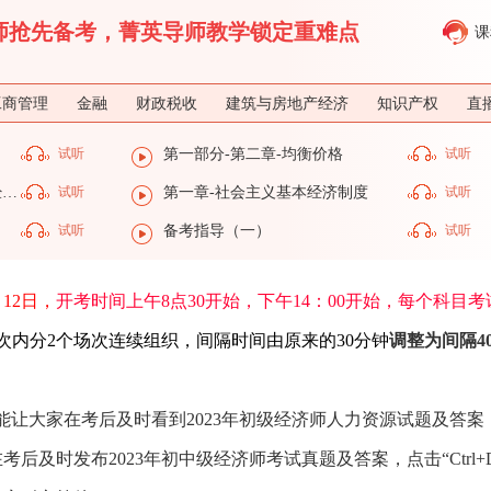
济师抢先备考，菁英导师教学锁定重难点
课
工商管理
金融
财政税收
建筑与房地产经济
知识产权
直
试听
第一部分-第二章-均衡价格
试听
第一部分-第一章-社会主义基本经济制度
试听
第一章-社会主义基本经济制度
试听
试听
备考指导（一）
试听
12日
，
开考时间上午8点30开始，下午14：00开始，每个科目考
次内分2个场次连续组织，间隔时间由原来的30分钟
调整为间隔4
能让大家在考后及时看到2023年初级经济师人力资源试题及答案
及时发布2023年初中级经济师考试真题及答案，点击“Ctrl+D