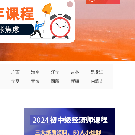
广西
海南
辽宁
吉林
黑龙江
宁夏
青海
西藏
新疆
内蒙古