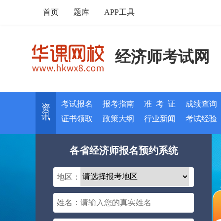
首页
题库
APP工具
经济师考试网
考试报名
报考指南
准 考 证
成绩查询
资
讯
证书领取
政策大纲
行业新闻
考试经验
各省经济师报名预约系统
地区：
姓名：