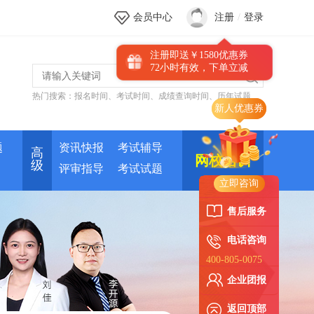
会员中心
注册
/
登录
注册即送￥1580优惠券
72小时有效，下单立减
热门搜索：
报名时间
、
考试时间
、
成绩查询时间
、
历年试题
新人优惠券
题
资讯快报
考试辅导
高
网校培训
级
评审指导
考试试题
立即咨询
售后服务
电话咨询
400-805-0075
企业团报
返回顶部