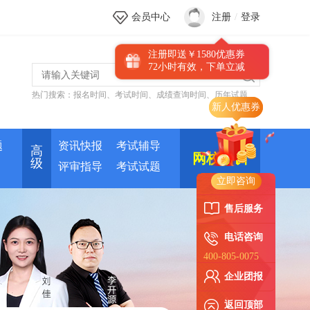
会员中心
注册
/
登录
注册即送￥1580优惠券
72小时有效，下单立减
热门搜索：
报名时间
、
考试时间
、
成绩查询时间
、
历年试题
题
资讯快报
考试辅导
高
网校培训
级
评审指导
考试试题
立即咨询
售后服务
电话咨询
400-805-0075
企业团报
返回顶部