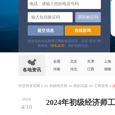
电话：
获取验证码
提交信息
在线咨询
您提交的信息将用于网校电话回访，点击“提交”网
校将按
《隐私政策》
保护您的信息。
全国
北京
天津
上海
各地资讯
河南
河北
江西
湖南
经济师考试网
> >>
初级经济师
>>
模拟试题
>>
工商管理
>
-2024-
2024年初级经济
4/10