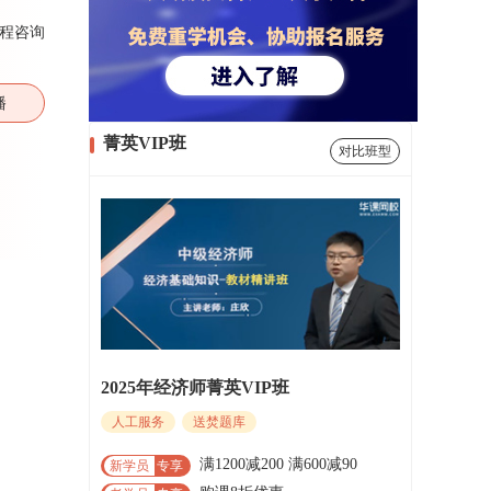
程咨询
播
菁英VIP班
对比班型
2025年经济师菁英VIP班
人工服务
送焚题库
满1200减200 满600减90
新学员
专享