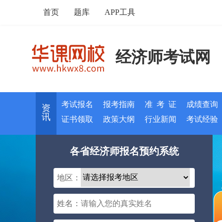
首页
题库
APP工具
经济师考试网
考试报名
报考指南
准 考 证
成绩查询
资
讯
证书领取
政策大纲
行业新闻
考试经验
各省经济师报名预约系统
地区：
姓名：