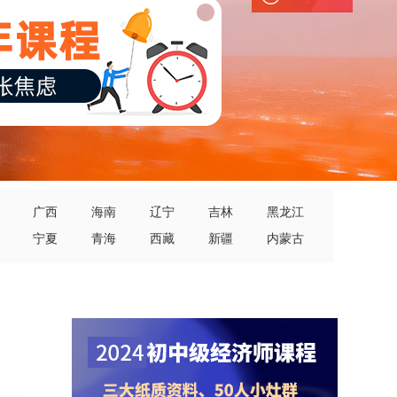
广西
海南
辽宁
吉林
黑龙江
宁夏
青海
西藏
新疆
内蒙古