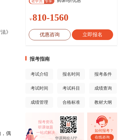
购课8折优惠
老学员
专享
810-1560
￥
产法》
优惠咨询
立即报名
报考指南
考试介绍
报名时间
报考条件
考试时间
考试科目
成绩查询
成绩管理
合格标准
教材大纲
报考资讯
听课做题
如何报考？
一站式解决
的，偶
在线咨询
华课网校APP