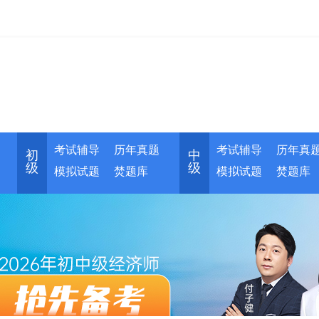
考试辅导
历年真题
考试辅导
历年真
初
中
级
级
模拟试题
焚题库
模拟试题
焚题库