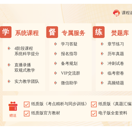
课程
学
督
练
系统课程
专属服务
焚题库
学习答疑
章节练习
4阶段课程
系统科学提分
报名指导
历年真题
备考规划
冲刺试卷
直播录播
双规式教学
VIP交流群
临考密卷
实力教学团队
微信助学
高频错题
纸质版《考点精析与同步训练》
纸质版《真题汇编
纸质版官方教材
电子版全套资料
赠送