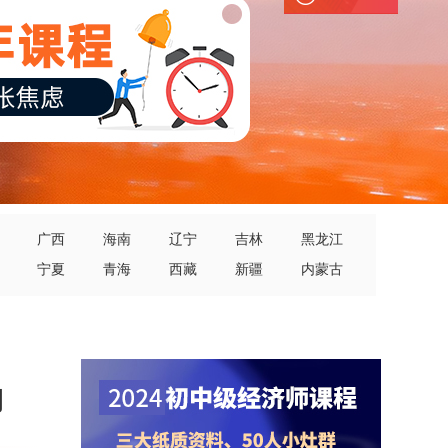
广西
海南
辽宁
吉林
黑龙江
宁夏
青海
西藏
新疆
内蒙古
构