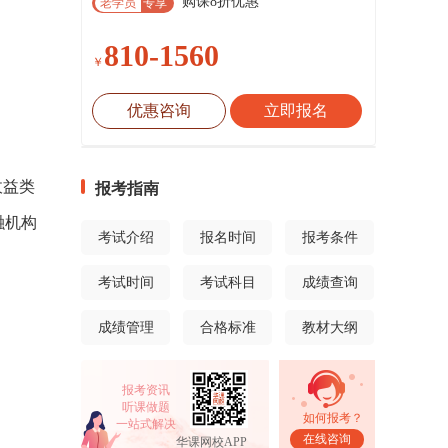
购课8折优惠
老学员
专享
810-1560
￥
优惠咨询
立即报名
收益类
报考指南
融机构
考试介绍
报名时间
报考条件
考试时间
考试科目
成绩查询
成绩管理
合格标准
教材大纲
报考资讯
听课做题
如何报考？
一站式解决
在线咨询
华课网校APP