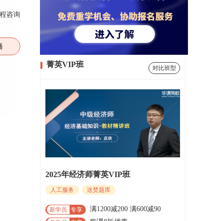
程咨询
播
菁英VIP班
对比班型
2025年经济师菁英VIP班
人工服务
送焚题库
满1200减200 满600减90
新学员
专享