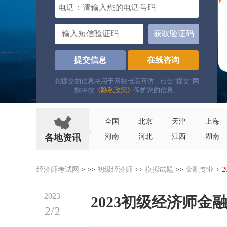
电话：
获取验证码
提交信息
在线咨询
您提交的信息将用于网校电话回访，点击“提交”网
校将按
《隐私政策》
保护您的信息。
全国
北京
天津
上海
各地资讯
河南
河北
江西
湖南
经济师考试网
> >>
初级经济师
>>
模拟试题
>>
金融专业
>
-2023-
2023初级经济师
2/2