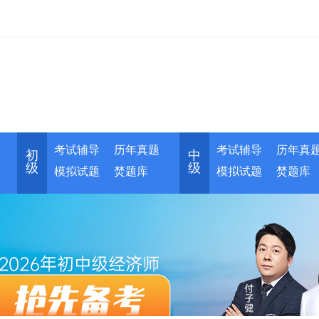
考试辅导
历年真题
考试辅导
历年真
初
中
级
级
模拟试题
焚题库
模拟试题
焚题库