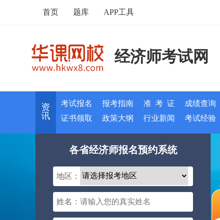
首页
题库
APP工具
经济师考试网
考试报名
报考指南
准 考 证
成绩查询
资
讯
证书领取
政策大纲
行业新闻
考试经验
各省经济师报名预约系统
地区：
姓名：