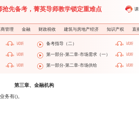
济师抢先备考，菁英导师教学锁定重难点
课
工商管理
金融
财政税收
建筑与房地产经济
知识产权
直
试听
备考指导（二）
试听
试听
第一部分-第二章-市场需求（一）
试听
）
试听
第一部分-第二章-市场供给
试听
第三章、金融机构
业务有()。