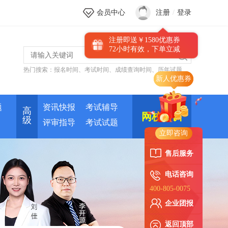
会员中心
注册
/
登录
注册即送￥1580优惠券
72小时有效，下单立减
热门搜索：
报名时间
、
考试时间
、
成绩查询时间
、
历年试题
题
资讯快报
考试辅导
高
网校培训
级
评审指导
考试试题
立即咨询
售后服务
电话咨询
400-805-0075
企业团报
返回顶部