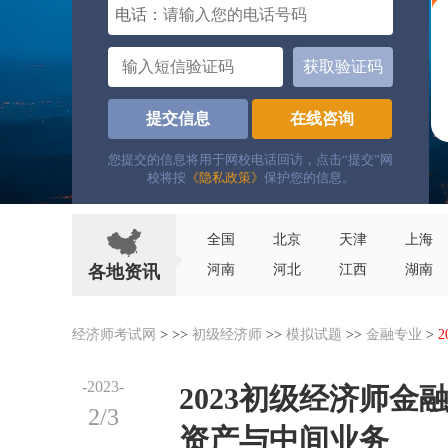
电话：
获取验证码
提交信息
在线咨询
您提交的信息将用于网校电话回访，点击“提交”网
校将按
《隐私政策》
保护您的信息。
全国
北京
天津
上海
各地资讯
河南
河北
江西
湖南
经济师考试网
> >>
初级经济师
>>
模拟试题
>>
金融专业
>
-2023-
2023初级经济师
2/3
资产与中间业务