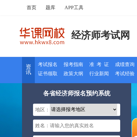
首页
题库
APP工具
经济师考试网
考试报名
报考指南
准 考 证
成绩查询
资
讯
证书领取
政策大纲
行业新闻
考试经验
各省经济师报名预约系统
地区：
姓名：