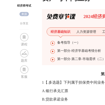
经济师考试
来源
网
2024经
分享至
经济基础知识
人力资源管理
备考指导（一）
课程
第一部分-经济学基础考情分析
第一部分-第二章-市场需求（二
题库
第
客服
1【.多选题】下列属于担保类中间业务
A.银行承兑汇票
B.贷款承诺业务