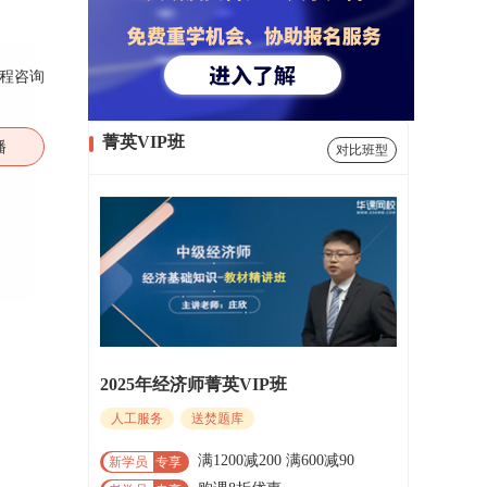
程咨询
菁英VIP班
播
对比班型
2025年经济师菁英VIP班
人工服务
送焚题库
满1200减200 满600减90
新学员
专享