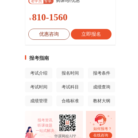
购课8折优惠
老学员
专享
810-1560
￥
优惠咨询
立即报名
报考指南
考试介绍
报名时间
报考条件
考试时间
考试科目
成绩查询
成绩管理
合格标准
教材大纲
报考资讯
听课做题
如何报考？
一站式解决
在线咨询
华课网校APP