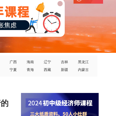
广西
海南
辽宁
吉林
黑龙江
宁夏
青海
西藏
新疆
内蒙古
行的