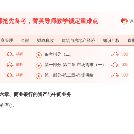
济师抢先备考，菁英导师教学锁定重难点
课
工商管理
金融
财政税收
建筑与房地产经济
知识产权
直
试听
备考指导（二）
试听
试听
第一部分-第二章-市场需求（一）
试听
）
试听
第一部分-第二章-市场供给
试听
六章、商业银行的资产与中间业务
的有()。