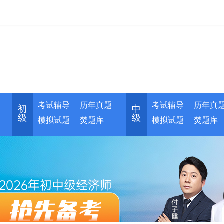
考试辅导
历年真题
考试辅导
历年真
初
中
级
级
模拟试题
焚题库
模拟试题
焚题库