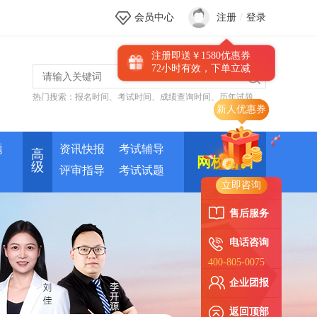
会员中心
注册
/
登录
注册即送￥1580优惠券
72小时有效，下单立减
热门搜索：
报名时间
、
考试时间
、
成绩查询时间
、
历年试题
题
资讯快报
考试辅导
高
网校培训
级
评审指导
考试试题
立即咨询
售后服务
电话咨询
400-805-0075
企业团报
返回顶部