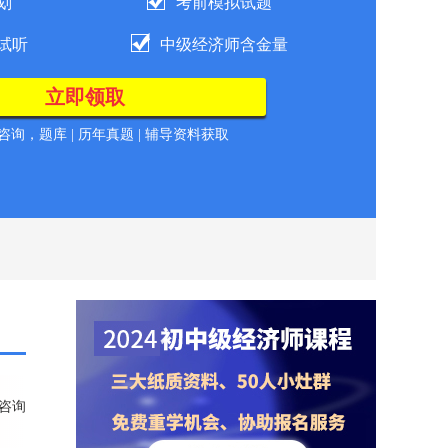
划
考前模拟试题
试听
中级经济师含金量
询，题库 | 历年真题 | 辅导资料获取
咨询