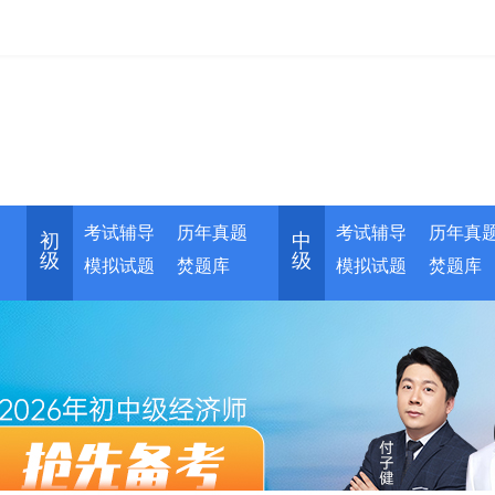
考试辅导
历年真题
考试辅导
历年真
初
中
级
级
模拟试题
焚题库
模拟试题
焚题库