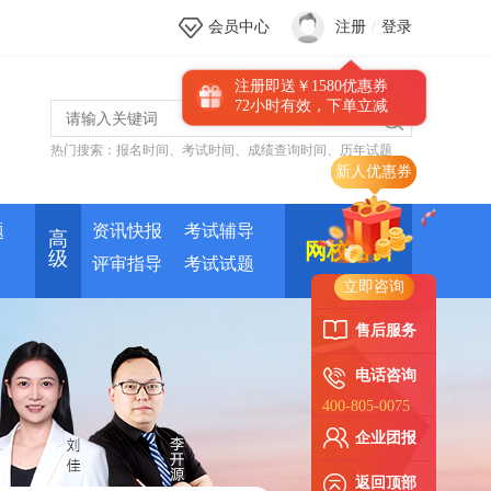
会员中心
注册
/
登录
注册即送￥1580优惠券
72小时有效，下单立减
热门搜索：
报名时间
、
考试时间
、
成绩查询时间
、
历年试题
新人优惠券
题
资讯快报
考试辅导
高
网校培训
级
评审指导
考试试题
立即咨询
售后服务
电话咨询
400-805-0075
企业团报
返回顶部