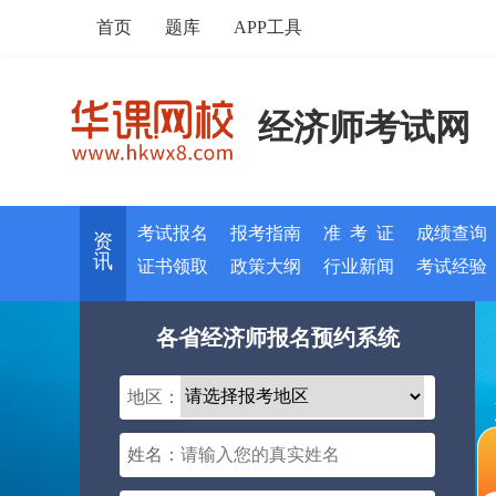
首页
题库
APP工具
经济师考试网
考试报名
报考指南
准 考 证
成绩查询
资
讯
证书领取
政策大纲
行业新闻
考试经验
各省经济师报名预约系统
地区：
姓名：