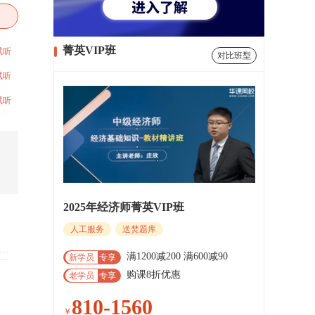
菁英VIP班
试听
对比班型
试听
试听
2025年经济师菁英VIP班
人工服务
送焚题库
满1200减200 满600减90
新学员
专享
购课8折优惠
老学员
专享
810-1560
￥