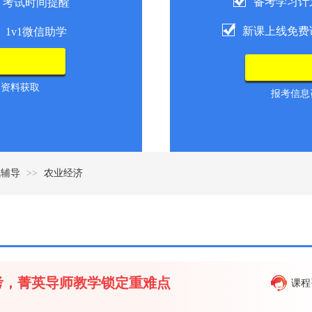
备考学习计
考试时间提醒
新课上线免费
1v1微信助学
导资料获取
报考信息咨
试辅导
>>
农业经济
备考，菁英导师教学锁定重难点
课程