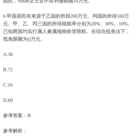
因此，Susan女士在甲应补缴税额10万元。
6 甲国居民有来源于乙国的所得200万元、丙国的所得160万
元。甲、乙、丙三国的所得税税率分别为20%、30%、10%。
已知两国均实行属人兼属地税收管辖权。在综合抵免法下，
抵免限额为()万元。
A.36
B.72
C.16
D.60
参考答案：B
参考解析：