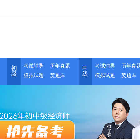
考试辅导
历年真题
考试辅导
历年真
初
中
级
级
模拟试题
焚题库
模拟试题
焚题库