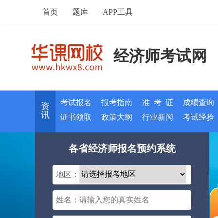
首页
题库
APP工具
经济师考试网
考试报名
报考指南
准 考 证
成绩查询
资
讯
证书领取
政策大纲
行业新闻
考试经验
各省经济师报名预约系统
地区：
姓名：