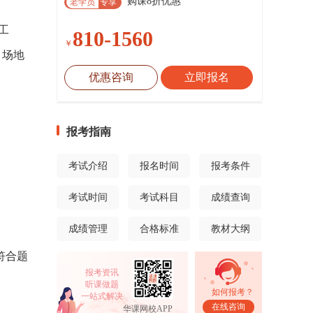
购课8折优惠
老学员
专享
工
810-1560
￥
、场地
优惠咨询
立即报名
报考指南
考试介绍
报名时间
报考条件
考试时间
考试科目
成绩查询
成绩管理
合格标准
教材大纲
符合题
报考资讯
听课做题
如何报考？
一站式解决
在线咨询
华课网校APP