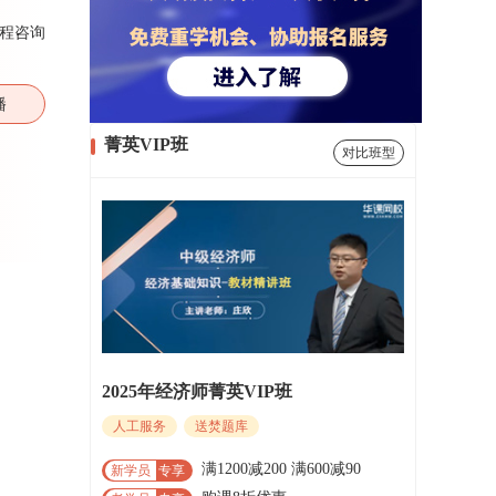
程咨询
播
菁英VIP班
对比班型
2025年经济师菁英VIP班
人工服务
送焚题库
满1200减200 满600减90
新学员
专享