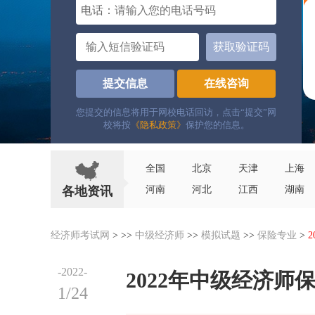
电话：
获取验证码
提交信息
在线咨询
您提交的信息将用于网校电话回访，点击“提交”网
校将按
《隐私政策》
保护您的信息。
全国
北京
天津
上海
各地资讯
河南
河北
江西
湖南
经济师考试网
> >>
中级经济师
>>
模拟试题
>>
保险专业
>
-2022-
2022年中级经济
1/24