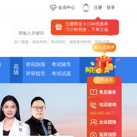
会员中心
注册
/
登录
注册即送￥1580优惠券
72小时有效，下单立减
热门搜索：
报名时间
、
考试时间
、
成绩查询时间
、
历年试题
题
资讯快报
考试辅导
高
网校培训
级
评审指导
考试试题
立即咨询
售后服务
电话咨询
400-805-0075
企业团报
返回顶部