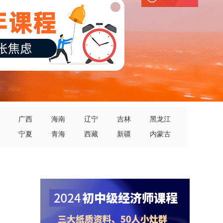
广西
海南
辽宁
吉林
黑龙江
宁夏
青海
西藏
新疆
内蒙古