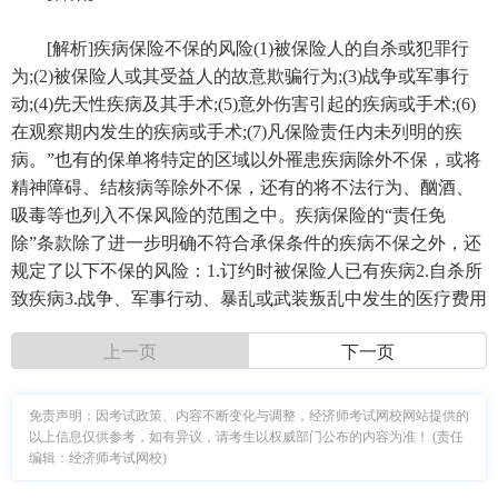
[解析]疾病保险不保的风险(1)被保险人的自杀或犯罪行
为;(2)被保险人或其受益人的故意欺骗行为;(3)战争或军事行
动;(4)先天性疾病及其手术;(5)意外伤害引起的疾病或手术;(6)
在观察期内发生的疾病或手术;(7)凡保险责任内未列明的疾
病。”也有的保单将特定的区域以外罹患疾病除外不保，或将
精神障碍、结核病等除外不保，还有的将不法行为、酗酒、
吸毒等也列入不保风险的范围之中。疾病保险的“责任免
除”条款除了进一步明确不符合承保条件的疾病不保之外，还
规定了以下不保的风险：1.订约时被保险人已有疾病2.自杀所
致疾病3.战争、军事行动、暴乱或武装叛乱中发生的医疗费用
上一页
下一页
免责声明：因考试政策、内容不断变化与调整，经济师考试网校网站提供的
以上信息仅供参考，如有异议，请考生以权威部门公布的内容为准！ (责任
编辑：经济师考试网校)