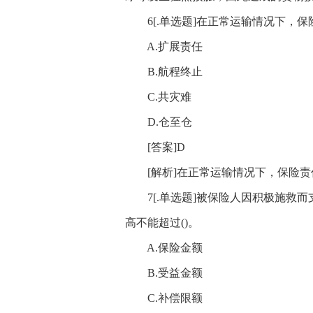
6[.单选题]在正常运输情况下，保险
A.扩展责任
B.航程终止
C.共灾难
D.仓至仓
[答案]D
[解析]在正常运输情况下，保险责任
7[.单选题]被保险人因积极施救而
高不能超过()。
A.保险金额
B.受益金额
C.补偿限额