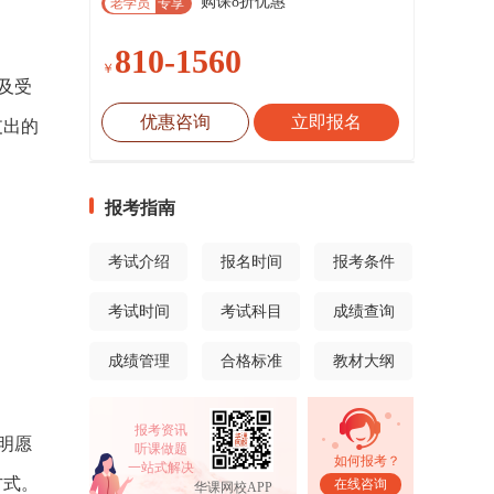
购课8折优惠
老学员
专享
810-1560
￥
及受
优惠咨询
立即报名
支出的
报考指南
考试介绍
报名时间
报考条件
考试时间
考试科目
成绩查询
成绩管理
合格标准
教材大纲
报考资讯
明愿
听课做题
如何报考？
一站式解决
方式。
在线咨询
华课网校APP