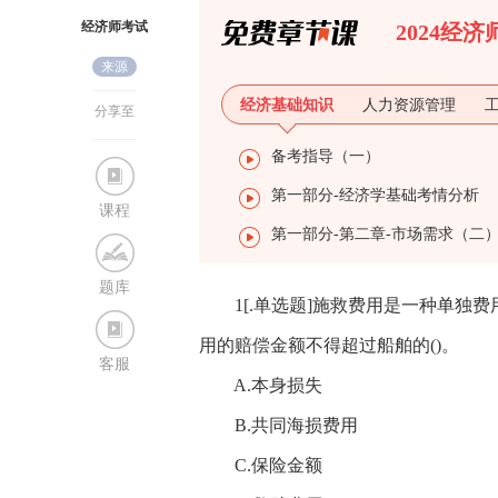
经济师考试
2024经
来源
网
经济基础知识
人力资源管理
分享至
备考指导（一）
第一部分-经济学基础考情分析
课程
第一部分-第二章-市场需求（二
题库
1[.单选题]施救费用是一种单独费
用的赔偿金额不得超过船舶的()。
客服
A.本身损失
B.共同海损费用
C.保险金额