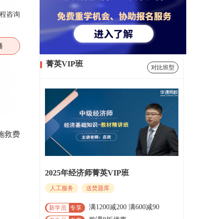
程咨询
播
菁英VIP班
对比班型
施救费
2025年经济师菁英VIP班
人工服务
送焚题库
满1200减200 满600减90
新学员
专享