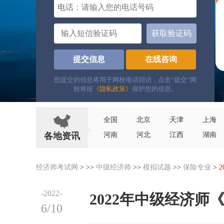
电话：
获取验证码
提交信息
在线咨询
您提交的信息将用于网校电话回访，点击“提交”网
校将按
《隐私政策》
保护您的信息。
全国
北京
天津
上海
各地资讯
河南
河北
江西
湖南
经济师考试网
> >>
中级经济师
>>
模拟试题
>>
保险专业
>
-2022-
2022年中级经济
6/10