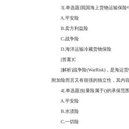
3[.单选题]我国海上货物运输保险
A.平安险
B.卖方利益险
C.战争险
D.海洋运输冷藏货物保险
[答案]C
[解析]战争险(WarRisk)，是
附加险而言又有很强的独立性，其内
4[.单选题]短量险属于()的承保范
A.平安险
B.水渍险
C.一切险