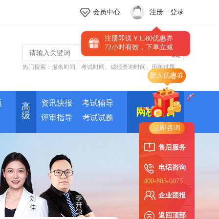
会员中心
注册
/
登录
注册即送￥1580优惠券
72小时有效，下单立减
热门搜索：
报名时间
、
考试时间
、
成绩查询时间
、
历年试题
题
资讯快报
考试辅导
高
网校培训
级
评审指导
考试试题
立即咨询
售后服务
电话咨询
400-805-0075
企业团报
返回顶部