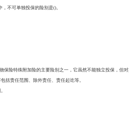
中，不可单独投保的险别是()。
海运货物保险特殊附加险的主要险别之一，它虽然不能独立投保，但
容包括责任范围、除外责任、责任起讫等。
围。