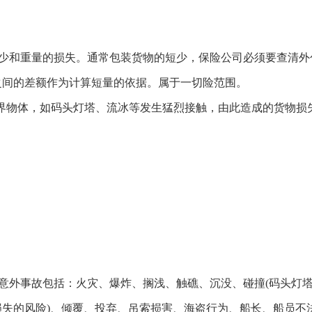
少和重量的损失。通常包装货物的短少，保险公司必须要查清外
之间的差额作为计算短量的依据。属于一切险范围。
界物体，如码头灯塔、流冰等发生猛烈接触，由此造成的货物损
意外事故包括：火灾、爆炸、搁浅、触礁、沉没、碰撞(码头灯
失的风险)、倾覆、投弃、吊索损害、海盗行为、船长、船员不