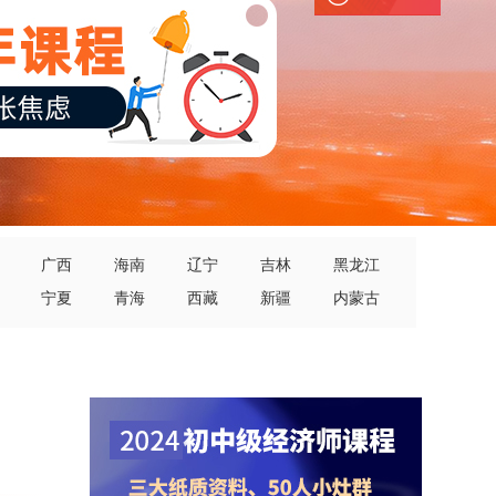
广西
海南
辽宁
吉林
黑龙江
宁夏
青海
西藏
新疆
内蒙古