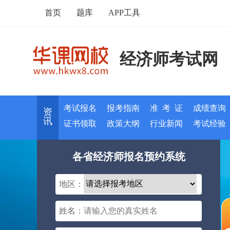
首页
题库
APP工具
经济师考试网
考试报名
报考指南
准 考 证
成绩查询
资
讯
证书领取
政策大纲
行业新闻
考试经验
各省经济师报名预约系统
地区：
姓名：