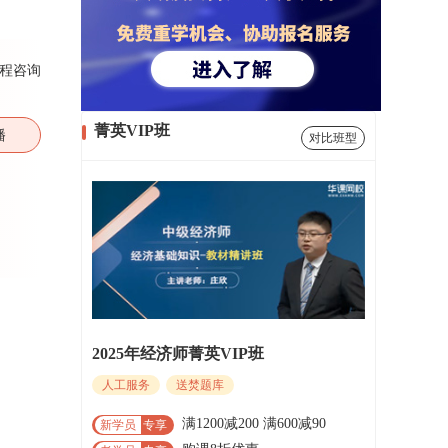
程咨询
菁英VIP班
播
对比班型
2025年经济师菁英VIP班
人工服务
送焚题库
满1200减200 满600减90
新学员
专享