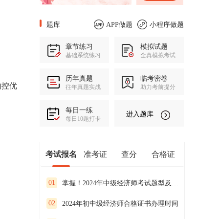
题库
APP做题
小程序做题
章节练习
模拟试题
基础系统练习
全真模拟考试
历年真题
临考密卷
内控优
往年真题实战
助力考前提分
每日一练
进入题库
每日10题打卡
考试报名
准考证
查分
合格证
01
掌握！2024年中级经济师考试题型及分值占比
02
2024年初中级经济师合格证书办理时间