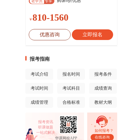
购课8折优惠
老学员
专享
810-1560
￥
优惠咨询
立即报名
报考指南
考试介绍
报名时间
报考条件
考试时间
考试科目
成绩查询
成绩管理
合格标准
教材大纲
报考资讯
听课做题
如何报考？
一站式解决
在线咨询
华课网校APP