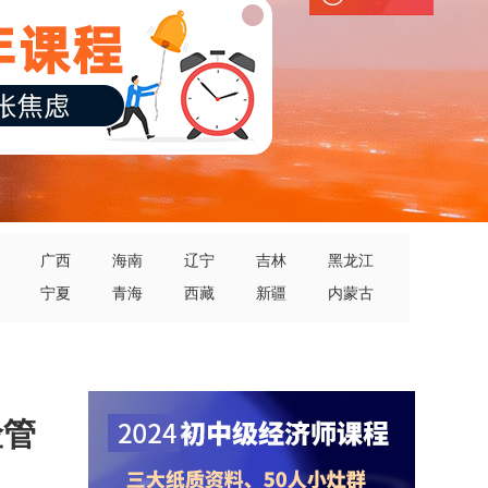
广西
海南
辽宁
吉林
黑龙江
宁夏
青海
西藏
新疆
内蒙古
险管