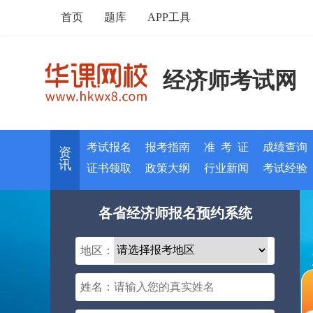
首页
题库
APP工具
经济师考试网
考试报名
报考指南
准 考 证
成绩查询
资
讯
证书领取
政策大纲
行业新闻
考试经验
各省经济师报名预约系统
地区：
姓名：