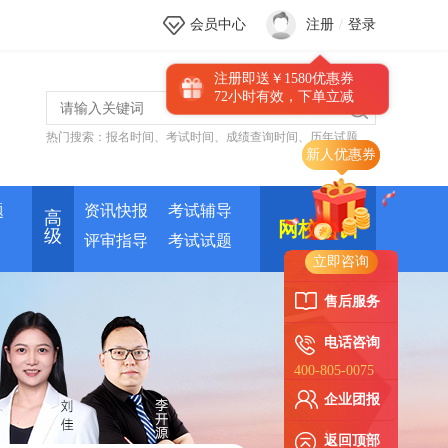
会员中心
注册
/
登录
注册即送￥1580优惠券
72小时有效，下单立减
热门搜索：
报名时间
、
考试时间
、
成绩查询时间
、
历年试题
题
资讯快报
考试辅导
高
网校培训
级
评审指导
考试试题
立即咨询
售后服务
电话咨询
400-805-0075
企业团报
返回顶部