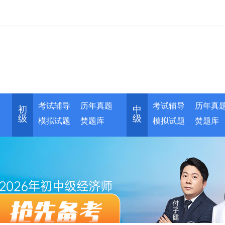
考试辅导
历年真题
考试辅导
历年真
初
中
级
级
模拟试题
焚题库
模拟试题
焚题库