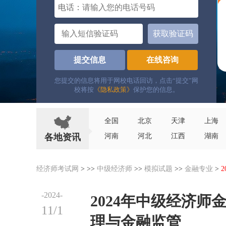
电话：
获取验证码
提交信息
在线咨询
您提交的信息将用于网校电话回访，点击“提交”网
校将按
《隐私政策》
保护您的信息。
全国
北京
天津
上海
各地资讯
河南
河北
江西
湖南
经济师考试网
> >>
中级经济师
>>
模拟试题
>>
金融专业
>
-2024-
2024年中级经济
11/1
理与金融监管