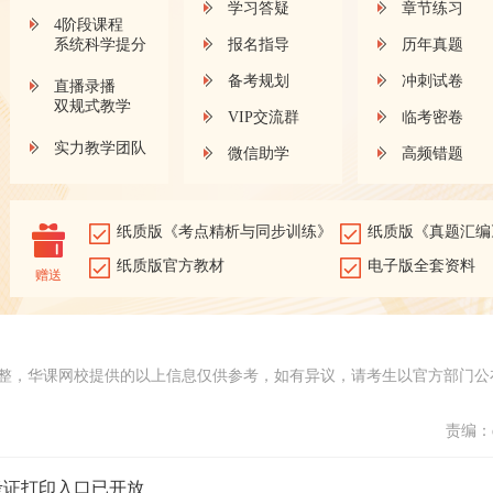
学习答疑
章节练习
4阶段课程
系统科学提分
报名指导
历年真题
备考规划
冲刺试卷
直播录播
双规式教学
VIP交流群
临考密卷
实力教学团队
微信助学
高频错题
纸质版《考点精析与同步训练》
纸质版《真题汇编
纸质版官方教材
电子版全套资料
赠送
整，华课网校提供的以上信息仅供参考，如有异议，请考生以官方部门公
责编：d
考证打印入口已开放