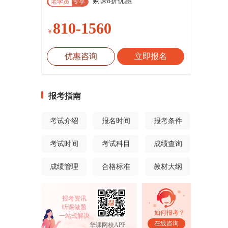
购课8折优惠
老学员
专享
810-1560
￥
优惠咨询
立即报名
报考指南
考试介绍
报名时间
报考条件
考试时间
考试科目
成绩查询
成绩管理
合格标准
教材大纲
报考资讯
听课做题
如何报考？
一站式解决
在线咨询
华课网校APP