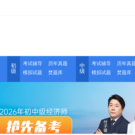
考试辅导
历年真题
考试辅导
历年真
初
中
级
级
模拟试题
焚题库
模拟试题
焚题库