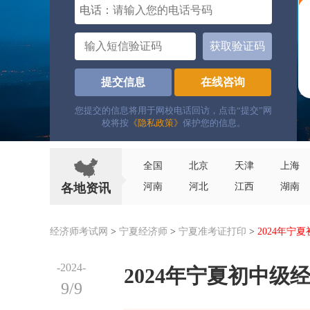
电话：
获取验证码
提交信息
在线咨询
您提交的信息将用于网校电话回访，点击“提交”网
校将按
《隐私政策》
保护您的信息。
全国
北京
天津
上海
各地资讯
河南
河北
江西
湖南
经济师考试网
>
宁夏经济师
>
宁夏准考证打印
>
2024年宁
-2024-
2024年宁夏初中
9/9