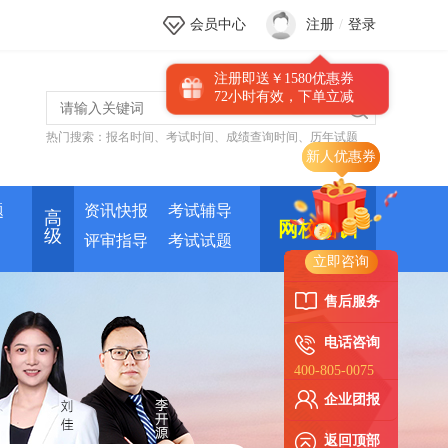
会员中心
注册
/
登录
注册即送￥1580优惠券
72小时有效，下单立减
热门搜索：
报名时间
、
考试时间
、
成绩查询时间
、
历年试题
新人优惠券
题
资讯快报
考试辅导
高
网校培训
级
评审指导
考试试题
立即咨询
售后服务
电话咨询
400-805-0075
企业团报
返回顶部