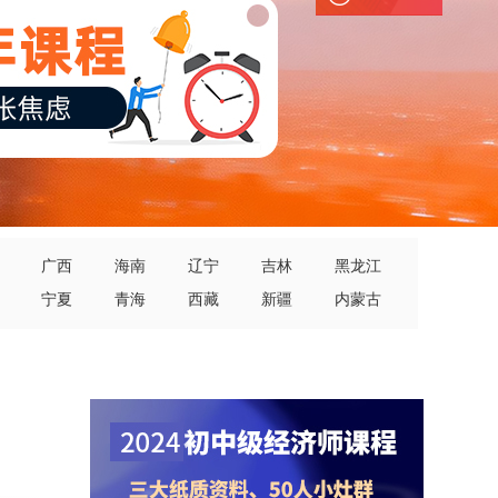
广西
海南
辽宁
吉林
黑龙江
宁夏
青海
西藏
新疆
内蒙古