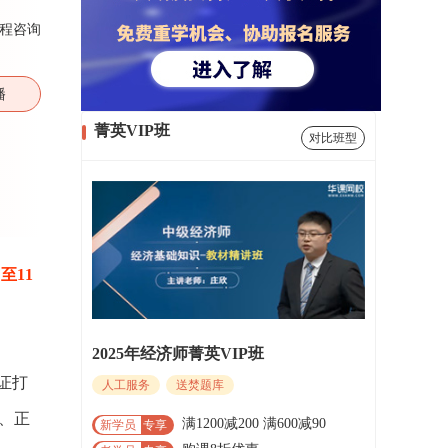
程咨询
播
菁英VIP班
对比班型
日至11
2025年经济师菁英VIP班
证打
人工服务
送焚题库
、正
满1200减200 满600减90
新学员
专享