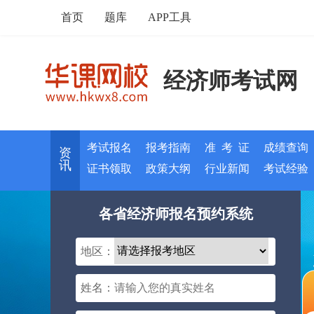
首页
题库
APP工具
经济师考试网
考试报名
报考指南
准 考 证
成绩查询
资
讯
证书领取
政策大纲
行业新闻
考试经验
各省经济师报名预约系统
地区：
姓名：