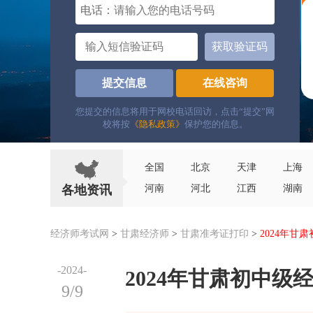
电话：
获取验证码
提交信息
在线咨询
您提交的信息将用于网校电话回访，点击“提交”网
校将按
《隐私政策》
保护您的信息。
全国
北京
天津
上海
各地资讯
河南
河北
江西
湖南
经济师考试网
>
甘肃经济师
>
甘肃准考证打印
>
2024年甘
-2024-
2024年甘肃初中
9/9