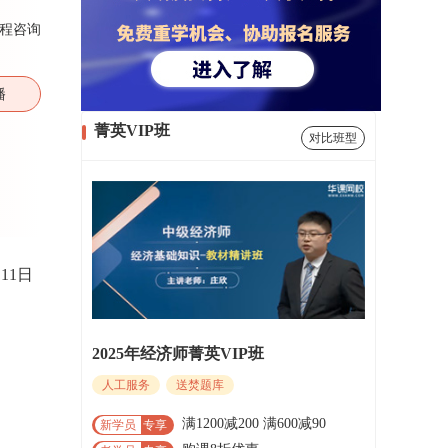
程咨询
播
菁英VIP班
对比班型
11日
2025年经济师菁英VIP班
人工服务
送焚题库
满1200减200 满600减90
新学员
专享