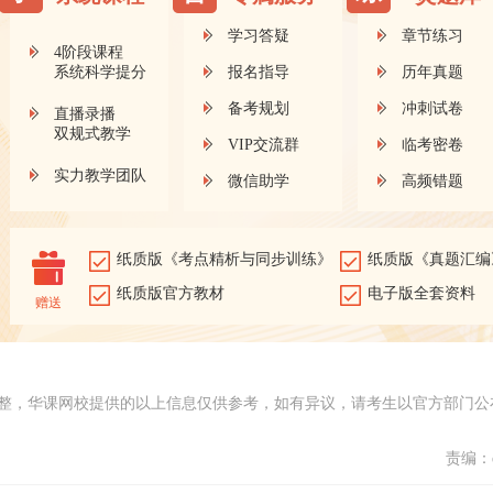
学习答疑
章节练习
4阶段课程
系统科学提分
报名指导
历年真题
备考规划
冲刺试卷
直播录播
双规式教学
VIP交流群
临考密卷
实力教学团队
微信助学
高频错题
纸质版《考点精析与同步训练》
纸质版《真题汇编
纸质版官方教材
电子版全套资料
赠送
整，华课网校提供的以上信息仅供参考，如有异议，请考生以官方部门公
责编：d