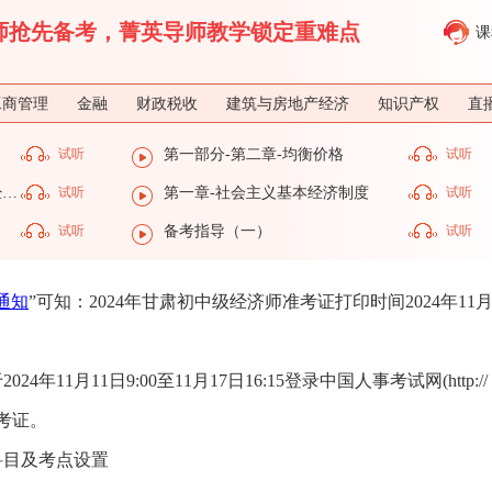
济师抢先备考，菁英导师教学锁定重难点
课
工商管理
金融
财政税收
建筑与房地产经济
知识产权
直
试听
第一部分-第二章-均衡价格
试听
第一部分-第一章-社会主义基本经济制度
试听
第一章-社会主义基本经济制度
试听
试听
备考指导（一）
试听
通知
”可知：2024年甘肃初中级经济师准考证打印时间2024年11月
1月11日9:00至11月17日16:15登录中国人事考试网(http://
考证。
科目及考点设置