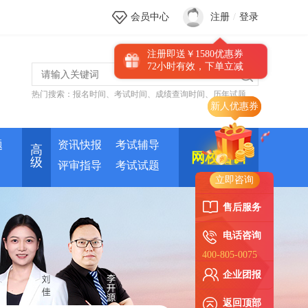
会员中心
注册
/
登录
注册即送￥1580优惠券
72小时有效，下单立减
热门搜索：
报名时间
、
考试时间
、
成绩查询时间
、
历年试题
题
资讯快报
考试辅导
高
网校培训
级
评审指导
考试试题
立即咨询
售后服务
电话咨询
400-805-0075
企业团报
返回顶部