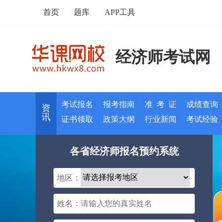
首页
题库
APP工具
经济师考试网
考试报名
报考指南
准 考 证
成绩查询
资
讯
证书领取
政策大纲
行业新闻
考试经验
各省经济师报名预约系统
地区：
姓名：