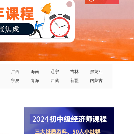
广西
海南
辽宁
吉林
黑龙江
宁夏
青海
西藏
新疆
内蒙古