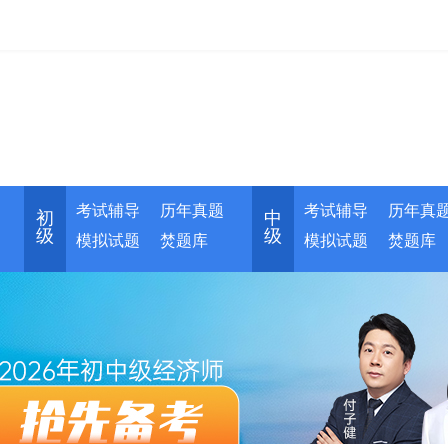
考试辅导
历年真题
考试辅导
历年真
初
中
级
级
模拟试题
焚题库
模拟试题
焚题库