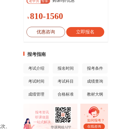
购课8折优惠
老学员
专享
810-1560
￥
优惠咨询
立即报名
报考指南
考试介绍
报名时间
报考条件
考试时间
考试科目
成绩查询
成绩管理
合格标准
教材大纲
报考资讯
听课做题
如何报考？
一站式解决
批次、
在线咨询
华课网校APP