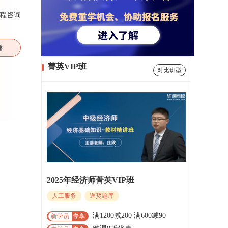
程咨询
播
菁英VIP班
对比班型
2025年经济师菁英VIP班
人工服务
送焚题库
满1200减200 满600减90
新学员
专享