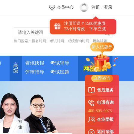
会员中心
注册
/
登录
注册即送￥1580优惠券
72小时有效，下单立减
热门搜索：
报名时间
、
考试时间
、
成绩查询时间
、
历年试题
题
资讯快报
考试辅导
高
网校培训
级
评审指导
考试试题
立即咨询
售后服务
电话咨询
400-805-0075
企业团报
返回顶部