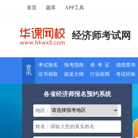
首页
题库
APP工具
经济师考试网
考试报名
报考指南
准 考 证
成绩查询
资
讯
证书领取
政策大纲
行业新闻
考试经验
各省经济师报名预约系统
地区：
姓名：