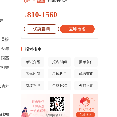
购课8折优惠
老学员
专享
810-1560
￥
进
优惠咨询
立即报名
人员提
自今年
报考指南
中国高
考试介绍
报名时间
报考条件
传相关
考试时间
考试科目
成绩查询
成绩管理
合格标准
教材大纲
成功方
报考资讯
听课做题
如何报考？
一站式解决
基础知
在线咨询
华课网校APP