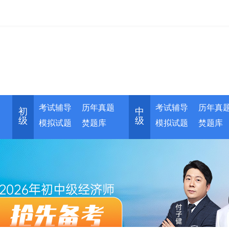
考试辅导
历年真题
考试辅导
历年真
初
中
级
级
模拟试题
焚题库
模拟试题
焚题库