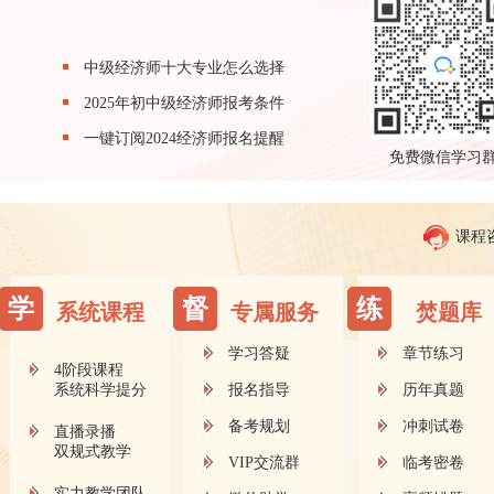
中级经济师十大专业怎么选择
2025年初中级经济师报考条件
一键订阅2024经济师报名提醒
免费微信学习
课程
学
督
练
系统课程
专属服务
焚题库
学习答疑
章节练习
4阶段课程
系统科学提分
报名指导
历年真题
备考规划
冲刺试卷
直播录播
双规式教学
VIP交流群
临考密卷
实力教学团队