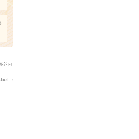
》
布的内
uoduo