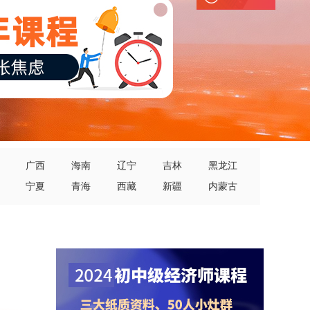
广西
海南
辽宁
吉林
黑龙江
宁夏
青海
西藏
新疆
内蒙古