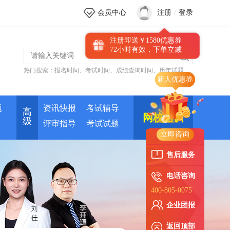
会员中心
注册
/
登录
注册即送￥1580优惠券
72小时有效，下单立减
热门搜索：
报名时间
、
考试时间
、
成绩查询时间
、
历年试题
题
资讯快报
考试辅导
高
网校培训
级
评审指导
考试试题
立即咨询
售后服务
电话咨询
400-805-0075
企业团报
返回顶部