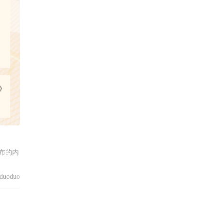
》
布的内
uoduo