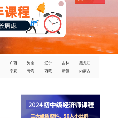
广西
海南
辽宁
吉林
黑龙江
宁夏
青海
西藏
新疆
内蒙古