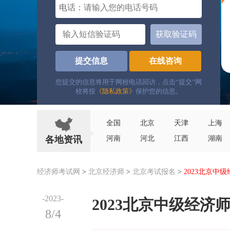
电话：
获取验证码
提交信息
在线咨询
您提交的信息将用于网校电话回访，点击“提交”网
校将按
《隐私政策》
保护您的信息。
全国
北京
天津
上海
各地资讯
河南
河北
江西
湖南
经济师考试网
>
北京经济师
>
北京考试报名
>
2023北京
-2023-
2023北京中级经
8/4