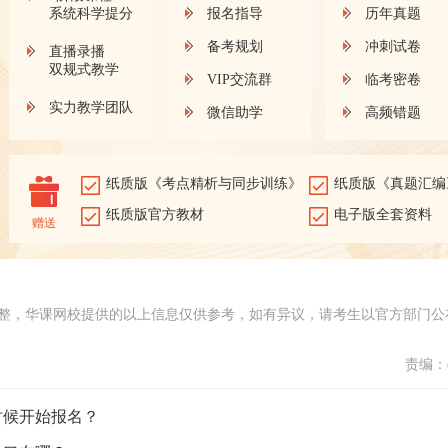
系统科学提分
报名指导
历年真题
备考规划
冲刺试卷
直播录播
双规式教学
VIP交流群
临考密卷
实力教学团队
微信助学
高频错题
纸质版《考点精析与同步训练》
纸质版《真题汇编
纸质版官方教材
电子版全套资料
赠送
整，华课网校提供的以上信息仅供参考，如有异议，请考生以官方部门公
责编：d
时候开始报名？