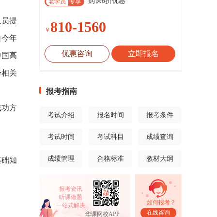
购课8折优惠
老学员
专享
人员提
810-1560
￥
自今年
优惠咨询
立即报名
中国高
传相关
报考指南
成功方
考试介绍
报名时间
报考条件
考试时间
考试科目
成绩查询
成绩管理
合格标准
教材大纲
基础知
报考资讯
听课做题
如何报考？
一站式解决
在线咨询
华课网校APP