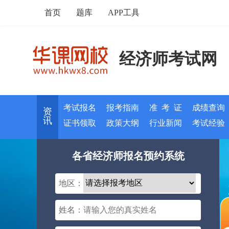
首页
题库
APP工具
经济师考试网
考试报名
报考指南
准 考 证
成绩查询
资
讯
证书领取
政策大纲
行业新闻
考试经验
各省经济师报名预约系统
地区：
姓名：