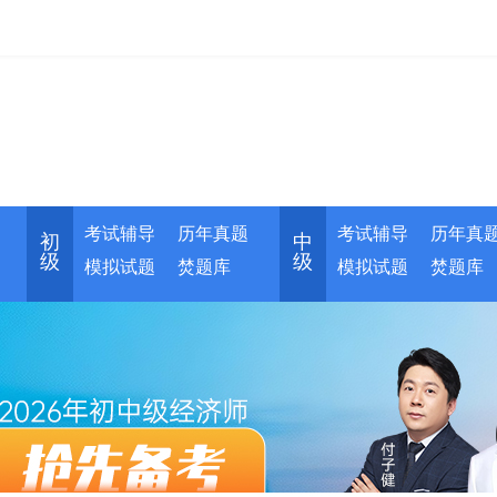
考试辅导
历年真题
考试辅导
历年真
初
中
级
级
模拟试题
焚题库
模拟试题
焚题库