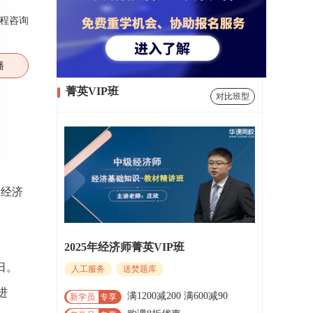
程咨询
播
菁英VIP班
对比班型
，经济
2025年经济师菁英VIP班
日。
人工服务
送焚题库
进
满1200减200 满600减90
新学员
专享