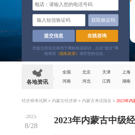
电话：
获取验证码
提交信息
在线咨询
您提交的信息将用于网校电话回访，点击“提交”网
校将按
《隐私政策》
保护您的信息。
全国
北京
天津
上海
各地资讯
河南
河北
江西
湖南
经济师考试网
>
内蒙古经济师
>
内蒙古考试报名
>
2023年
-2023-
2023年内蒙古中级经
8/28