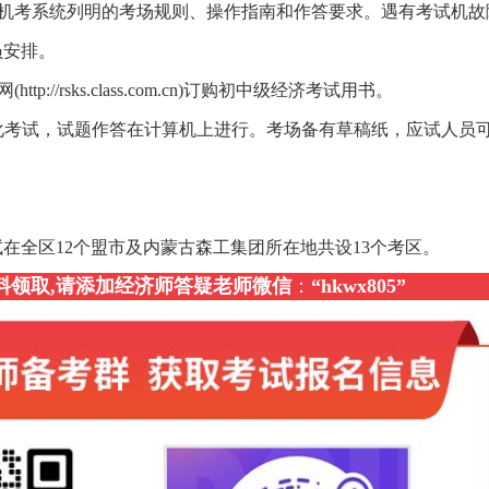
守机考系统列明的考场规则、操作指南和作答要求。遇有考试机故
员安排。
://rsks.class.com.cn)订购初中级经济考试用书。
子化考试，试题作答在计算机上进行。考场备有草稿纸，应试人员
试在全区12个盟市及内蒙古森工集团所在地共设13个考区。
资料领取,请添加经济师答疑老师微信
：
“
hkwx805
”