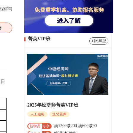
程咨询
播
菁英VIP班
对比班型
2日
2025年经济师菁英VIP班
人工服务
送焚题库
满1200减200 满600减90
新学员
专享