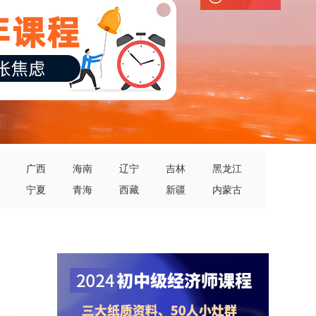
广西
海南
辽宁
吉林
黑龙江
宁夏
青海
西藏
新疆
内蒙古