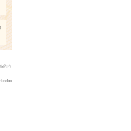
》
布的内
uoduo