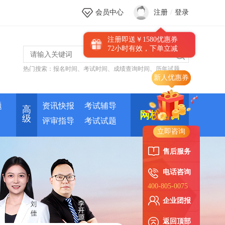
会员中心
注册
/
登录
注册即送￥1580优惠券
72小时有效，下单立减
热门搜索：
报名时间
、
考试时间
、
成绩查询时间
、
历年试题
题
资讯快报
考试辅导
高
网校培训
级
评审指导
考试试题
立即咨询
售后服务
电话咨询
400-805-0075
企业团报
返回顶部