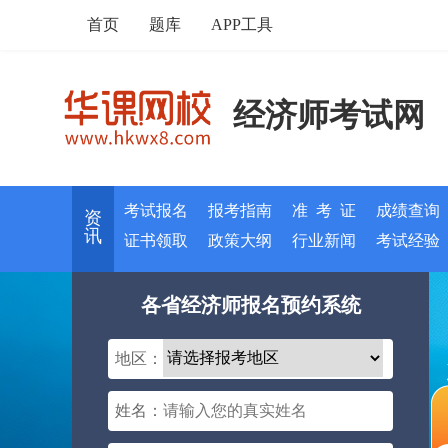
首页
题库
APP工具
经济师考试网
考试报名
报考指南
准 考 证
成绩查询
资
讯
证书领取
政策大纲
行业新闻
考试经验
各省经济师报名预约系统
地区：
姓名：