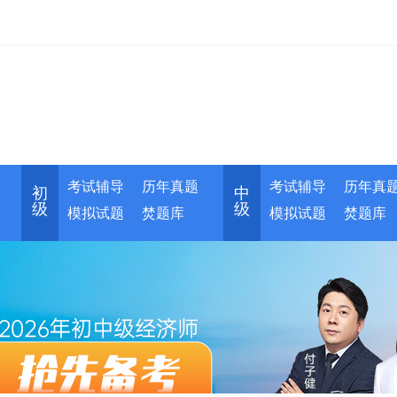
考试辅导
历年真题
考试辅导
历年真
初
中
级
级
模拟试题
焚题库
模拟试题
焚题库