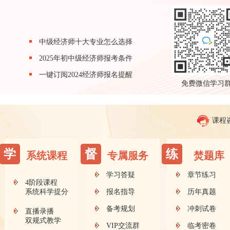
中级经济师十大专业怎么选择
2025年初中级经济师报考条件
一键订阅2024经济师报名提醒
免费微信学习
课程
学
督
练
系统课程
专属服务
焚题库
学习答疑
章节练习
4阶段课程
系统科学提分
报名指导
历年真题
备考规划
冲刺试卷
直播录播
双规式教学
VIP交流群
临考密卷