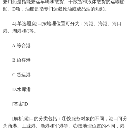
兼用船是指能兼运车辆和散货、干散货和液体散货的运输船
舶。D项，油船是指专门运载原油或成品油的船舶。
4[.单选题]港口按地理位置可分为：河港、海港、河口
港、湖港和()等。
A.综合港
B.旅客港
C.货运港
D.水库港
[答案]D
[解析]港口的分类包括：①按服务对象的不同，港口可分
为商港、工业港、渔港和军港等。②按地理位置的不同，港