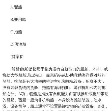
A.驳船
B.兼用船
C.拖船
D.供油船
[答案]C
[解析]拖船是指用于拖曳没有自航能力的船舶、木排，或
协助大型船舶进出港口、靠离码头或协助救助海洋遇难船的
船舶。拖船装有大功率的推进主机和拖曳设备，船身不大，
没有装载货物的货舱。拖船有海洋拖船、港作拖船和内河拖
船之分。A项，驳船是指没有自航能力而需顶推船或拖船带动
的货船。驳船一般为非机动船，本身没有推进装置，吃水
浅、设备简单，船上通常不设置装卸货物的起货设备。B项，