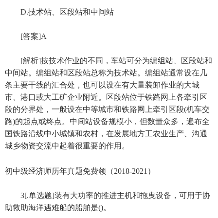
D.技术站、区段站和中间站
[答案]A
[解析]按技术作业的不同，车站可分为编组站、区段站和
中间站。编组站和区段站总称为技术站。编组站通常设在几
条主要干线的汇合处，也可以设在有大量装卸作业的大城
市、港口或大工矿企业附近。区段站位于铁路网上各牵引区
段的分界处，一般设在中等城市和铁路网上牵引区段(机车交
路)的起点或终点。中间站设备规模小，但数量众多，遍布全
国铁路沿线中小城镇和农村，在发展地方工农业生产、沟通
城乡物资交流中起着很重要的作用。
初中级经济师历年真题免费领（2018-2021）
3[.单选题]装有大功率的推进主机和拖曳设备，可用于协
助救助海洋遇难船的船舶是()。