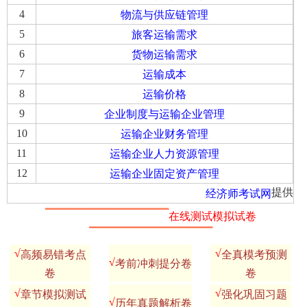
4
物流与供应链管理
5
旅客运输需求
6
货物运输需求
7
运输成本
8
运输价格
9
企业制度与运输企业管理
10
运输企业财务管理
11
运输企业人力资源管理
12
运输企业固定资产管理
提供
经济师考试网
▔▔▔▔▔▔▔▔▔▔▔▔▔▔▔
在线测试模拟试卷
▔▔▔▔▔▔▔▔▔▔▔▔▔▔▔
√
√
高频易错考点
全真模考预测
√
考前冲刺提分卷
卷
卷
√
√
章节模拟测试
强化巩固习题
√
历年真题解析卷