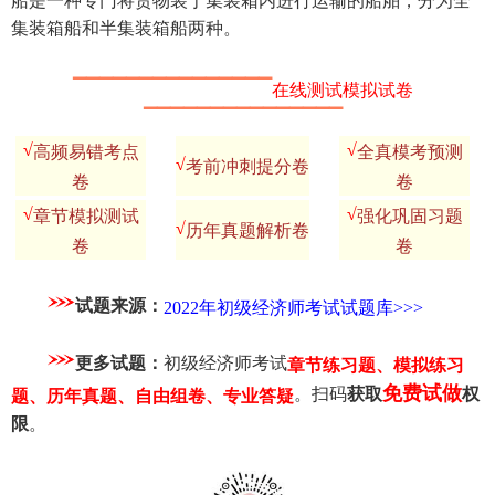
船是一种专门将货物装于集装箱内进行运输的船舶，分为全
集装箱船和半集装箱船两种。
▔▔▔▔▔▔▔▔▔▔▔▔▔▔▔
在线测试模拟试卷
▔▔▔▔▔▔▔▔▔▔▔▔▔▔▔
√
√
高频易错考点
全真模考预测
√
考前冲刺提分卷
卷
卷
√
√
章节模拟测试
强化巩固习题
√
历年真题解析卷
卷
卷
试题来源：
2022年初级经济师考试试题库>>>
更多试题：
初级经济师考试
章节练习题、模拟练习
免费试做
。扫码
获取
权
题、历年真题、自由组卷、专业答疑
限
。