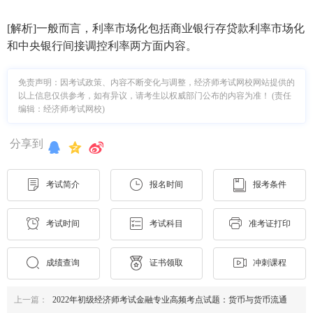
[解析]一般而言，利率市场化包括商业银行存贷款利率市场化
和中央银行间接调控利率两方面内容。
免责声明：因考试政策、内容不断变化与调整，经济师考试网校网站提供的
以上信息仅供参考，如有异议，请考生以权威部门公布的内容为准！ (责任
编辑：经济师考试网校)
分享到
考试简介
报名时间
报考条件
考试时间
考试科目
准考证打印
成绩查询
证书领取
冲刺课程
上一篇：
2022年初级经济师考试金融专业高频考点试题：货币与货币流通