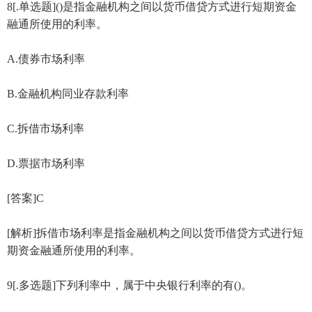
8[.单选题]()是指金融机构之间以货币借贷方式进行短期资金
融通所使用的利率。
A.债券市场利率
B.金融机构同业存款利率
C.拆借市场利率
D.票据市场利率
[答案]C
[解析]拆借市场利率是指金融机构之间以货币借贷方式进行短
期资金融通所使用的利率。
9[.多选题]下列利率中，属于中央银行利率的有()。