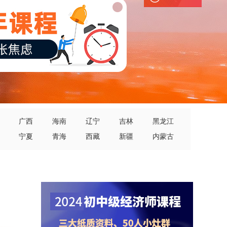
广西
海南
辽宁
吉林
黑龙江
宁夏
青海
西藏
新疆
内蒙古