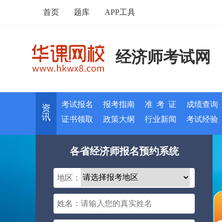
首页
题库
APP工具
经济师考试网
考试报名
报考指南
准 考 证
成绩查询
资
讯
证书领取
政策大纲
行业新闻
考试经验
各省经济师报名预约系统
地区：
姓名：