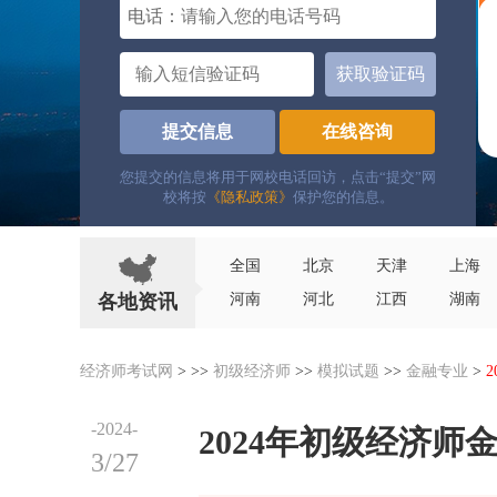
电话：
获取验证码
提交信息
在线咨询
您提交的信息将用于网校电话回访，点击“提交”网
校将按
《隐私政策》
保护您的信息。
全国
北京
天津
上海
各地资讯
河南
河北
江西
湖南
经济师考试网
> >>
初级经济师
>>
模拟试题
>>
金融专业
>
-2024-
2024年初级经济
3/27