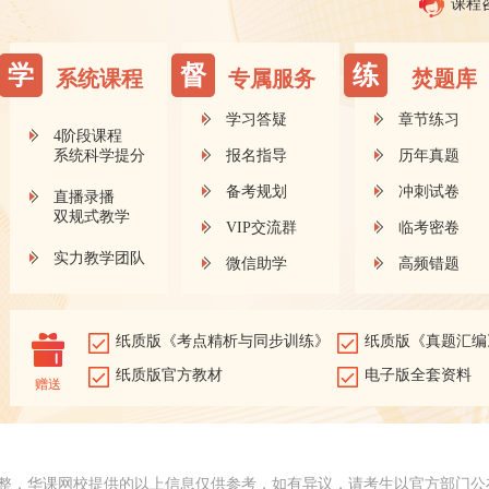
课程
学
督
练
系统课程
专属服务
焚题库
学习答疑
章节练习
4阶段课程
系统科学提分
报名指导
历年真题
备考规划
冲刺试卷
直播录播
双规式教学
VIP交流群
临考密卷
实力教学团队
微信助学
高频错题
纸质版《考点精析与同步训练》
纸质版《真题汇编
纸质版官方教材
电子版全套资料
赠送
整，华课网校提供的以上信息仅供参考，如有异议，请考生以官方部门公