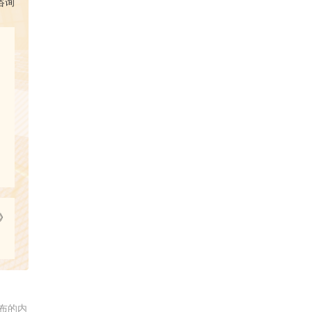
咨询
》
布的内