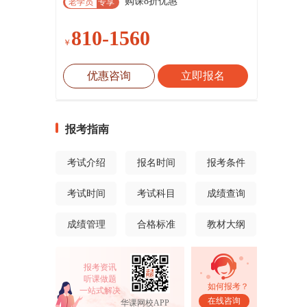
购课8折优惠
老学员
专享
810-1560
￥
优惠咨询
立即报名
报考指南
考试介绍
报名时间
报考条件
考试时间
考试科目
成绩查询
成绩管理
合格标准
教材大纲
报考资讯
听课做题
如何报考？
一站式解决
在线咨询
华课网校APP