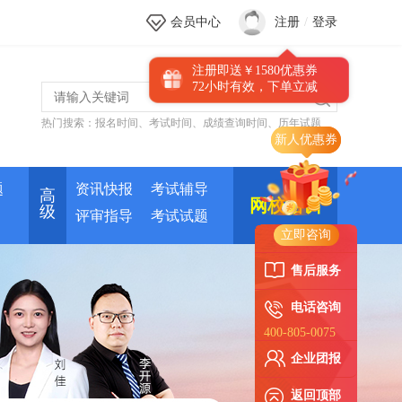
会员中心
注册
/
登录
注册即送￥1580优惠券
72小时有效，下单立减
热门搜索：
报名时间
、
考试时间
、
成绩查询时间
、
历年试题
题
资讯快报
考试辅导
高
网校培训
级
评审指导
考试试题
立即咨询
售后服务
电话咨询
400-805-0075
企业团报
返回顶部