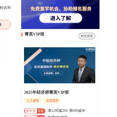
程咨询
播
菁英VIP班
对比班型
2025年经济师菁英VIP班
人工服务
送焚题库
满1200减200 满600减90
新学员
专享