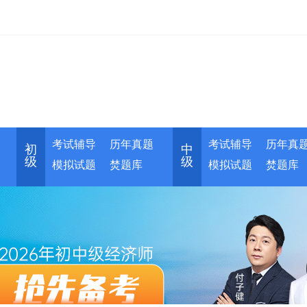
考试辅导
历年真题
考试辅导
历年真
初
中
级
级
模拟试题
焚题库
模拟试题
焚题库