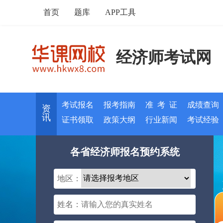
首页
题库
APP工具
经济师考试网
考试报名
报考指南
准 考 证
成绩查询
资
讯
证书领取
政策大纲
行业新闻
考试经验
各省经济师报名预约系统
地区：
姓名：