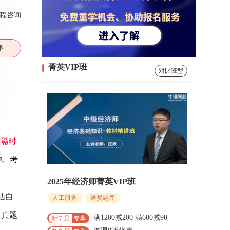
程咨询
播
菁英VIP班
对比班型
间隔时
钟
。考
2025年经济师菁英VIP班
估自
人工服务
送焚题库
，真题
满1200减200 满600减90
新学员
专享