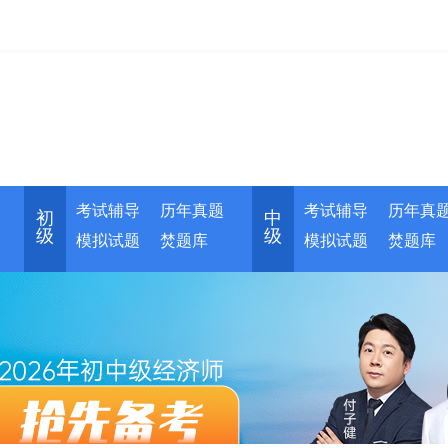
考试辅导
历年真题
考试辅导
历年真
初
中
级
级
模拟试题
焚题库
模拟试题
焚题库