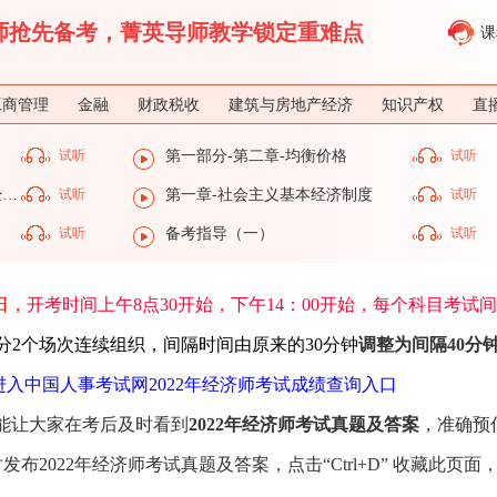
济师抢先备考，菁英导师教学锁定重难点
课
工商管理
金融
财政税收
建筑与房地产经济
知识产权
直
试听
第一部分-第二章-均衡价格
试听
第一部分-第一章-社会主义基本经济制度
试听
第一章-社会主义基本经济制度
试听
试听
备考指导（一）
试听
3日，
开考时间上午8点30开始，下午14：00开始，每个科目考试
分2个场次连续组织，间隔时间由原来的30分钟
调整为间隔40分
进入中国人事考试网2022年经济师考试成绩查询入口
能让大家在考后及时看到
2022年经济师考试真题及答案
，准确预
2022年经济师考试真题及答案，点击“Ctrl+D” 收藏此页面