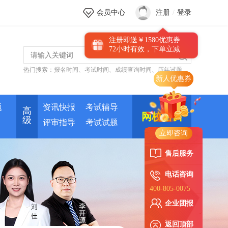
会员中心
注册
/
登录
注册即送￥1580优惠券
72小时有效，下单立减
热门搜索：
报名时间
、
考试时间
、
成绩查询时间
、
历年试题
题
资讯快报
考试辅导
高
网校培训
级
评审指导
考试试题
立即咨询
售后服务
电话咨询
400-805-0075
企业团报
返回顶部