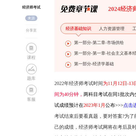
经济师考试
2024经
来源
网
经济基础知识
人力资源管理
分享至
第一部分-第二章-市场供给
课程
第一部分-经济学基础
题库
2022年经济师考试时间
为11月12日-1
间为40分钟，
两科目考试在同1批次内
客服
试成绩预计在
2023年1月
公布>>>
点击
考试结束后要看真题，要对答案?为了
己的成绩，经济师考试网将在考后及时发布