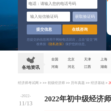
电话：
获取验证码
提交信息
在线咨询
您提交的信息将用于网校电话回访，点击“提交”网
校将按
《隐私政策》
保护您的信息。
全国
北京
天津
上海
各地资讯
河南
河北
江西
湖南
经济师考试网
> >>
初级经济师
>>
历年真题
>>
经济基础
>
-2022-
2022年初中级经
11/13