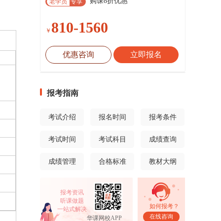
购课8折优惠
老学员
专享
810-1560
￥
优惠咨询
立即报名
报考指南
考试介绍
报名时间
报考条件
考试时间
考试科目
成绩查询
成绩管理
合格标准
教材大纲
报考资讯
听课做题
如何报考？
一站式解决
在线咨询
华课网校APP