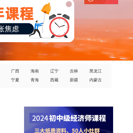
广西
海南
辽宁
吉林
黑龙江
宁夏
青海
西藏
新疆
内蒙古