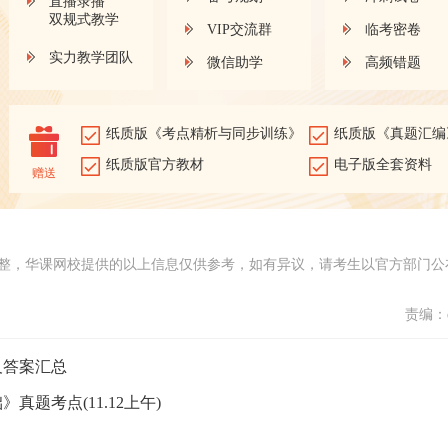
直播录播
双规式教学
VIP交流群
临考密卷
实力教学团队
微信助学
高频错题
纸质版《考点精析与同步训练》
纸质版《真题汇编
纸质版官方教材
电子版全套资料
赠送
整，华课网校提供的以上信息仅供参考，如有异议，请考生以官方部门公
责编：d
及答案汇总
真题考点(11.12上午)