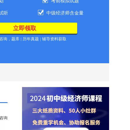
划
考前模拟试题
试听
中级经济师含金量
询，题库 | 历年真题 | 辅导资料获取
咨询