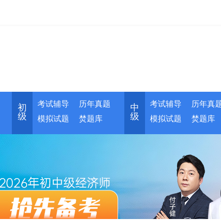
考试辅导
历年真题
考试辅导
历年真
初
中
级
级
模拟试题
焚题库
模拟试题
焚题库