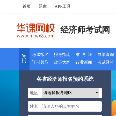
首页
题库
APP工具
经济师考试网
考试报名
报考指南
准 考 证
成绩查询
资
讯
证书领取
政策大纲
行业新闻
考试经验
各省经济师报名预约系统
地区：
姓名：