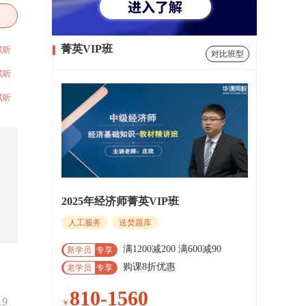
菁英VIP班
试听
对比班型
试听
试听
2025年经济师菁英VIP班
人工服务
送焚题库
满1200减200 满600减90
新学员
专享
购课8折优惠
老学员
专享
810-1560
19
￥