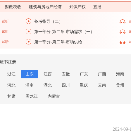
财政税收
建筑与房地产经济
知识产权
直播
试听
备考指导（二）
试听
第一部分-第二章-市场需求（一）
试听
第一部分-第二章-市场供给
证书注册
浙江
山东
江西
安徽
广东
广西
海南
河北
湖南
湖北
四川
重庆
云南
贵州
甘肃
黑龙江
内蒙古
2024-09-