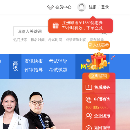
会员中心
注册
/
登录
注册即送￥1580优惠券
72小时有效，下单立减
热门搜索：
报名时间
、
考试时间
、
成绩查询时间
、
历年试题
新人优惠券
题
资讯快报
考试辅导
高
网校培训
级
评审指导
考试试题
立即咨询
售后服务
电话咨询
400-805-0075
企业团报
返回顶部