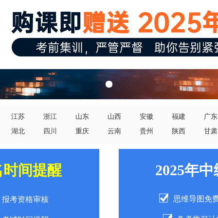
江苏
浙江
山东
山西
安徽
福建
广东
湖北
四川
重庆
云南
贵州
陕西
甘肃
名时间提醒
2025年
思维导图免
报考资格审核