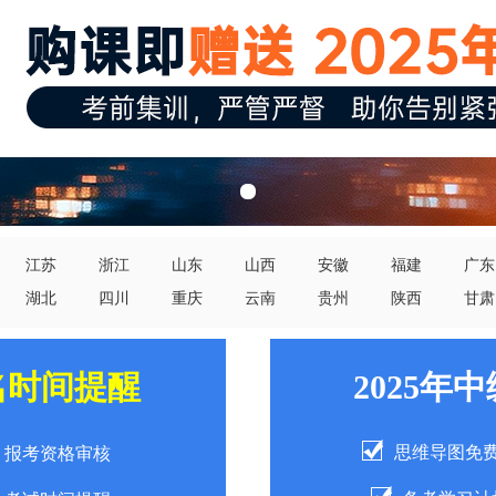
江苏
浙江
山东
山西
安徽
福建
广东
湖北
四川
重庆
云南
贵州
陕西
甘肃
名时间提醒
2025年
思维导图免
报考资格审核