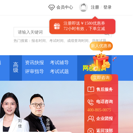
会员中心
注册
/
登录
注册即送￥1580优惠券
72小时有效，下单立减
热门搜索：
报名时间
、
考试时间
、
成绩查询时间
、
历年试题
新人优惠券
题
资讯快报
考试辅导
高
网校培训
级
评审指导
考试试题
立即咨询
售后服务
电话咨询
400-805-0075
企业团报
返回顶部