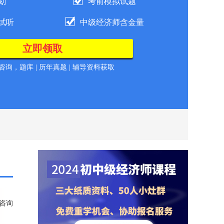
划
考前模拟试题
试听
中级经济师含金量
询，题库 | 历年真题 | 辅导资料获取
咨询