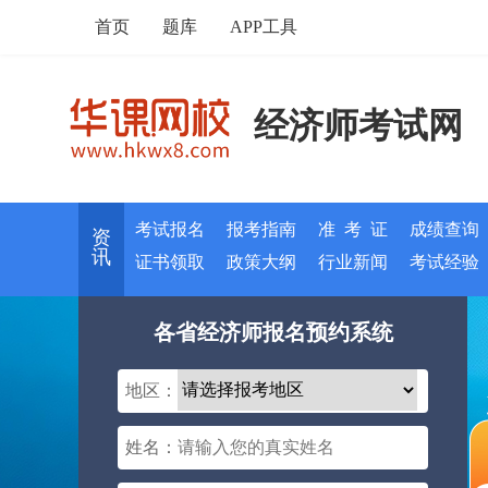
首页
题库
APP工具
经济师考试网
考试报名
报考指南
准 考 证
成绩查询
资
讯
证书领取
政策大纲
行业新闻
考试经验
各省经济师报名预约系统
地区：
姓名：