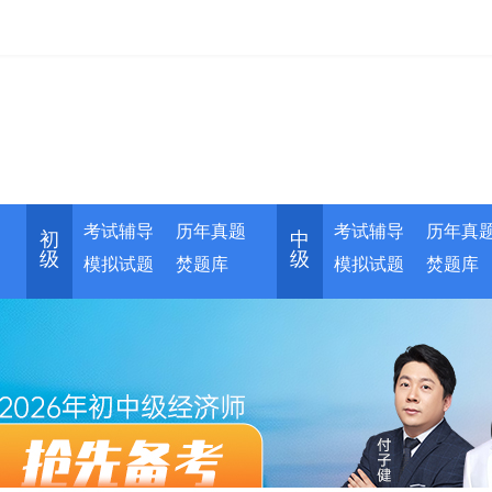
考试辅导
历年真题
考试辅导
历年真
初
中
级
级
模拟试题
焚题库
模拟试题
焚题库