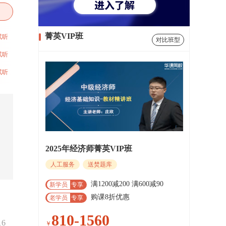
菁英VIP班
试听
对比班型
试听
试听
2025年经济师菁英VIP班
人工服务
送焚题库
满1200减200 满600减90
新学员
专享
购课8折优惠
老学员
专享
810-1560
16
￥