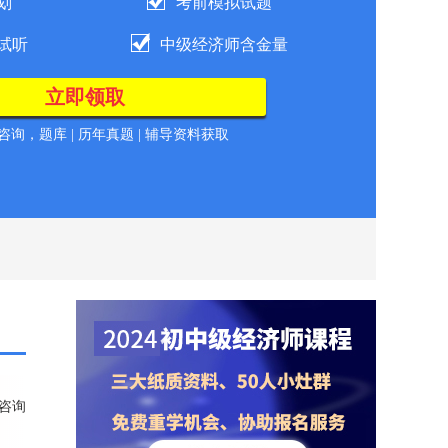
划
考前模拟试题
试听
中级经济师含金量
询，题库 | 历年真题 | 辅导资料获取
咨询