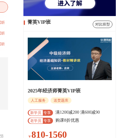
菁英VIP班
试听
对比班型
试听
试听
2025年经济师菁英VIP班
人工服务
送焚题库
满1200减200 满600减90
新学员
专享
购课8折优惠
老学员
专享
810-1560
28
￥