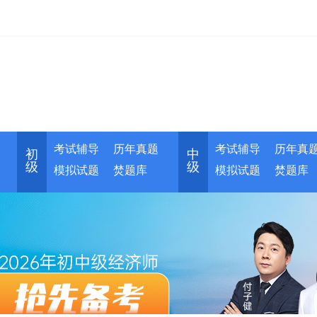
考试辅导
历年真题
考试辅导
历年真
初
中
级
级
模拟试题
焚题库
模拟试题
焚题库