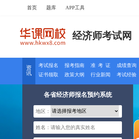
首页
题库
APP工具
经济师考试网
考试报名
报考指南
准 考 证
成绩查询
资
讯
证书领取
政策大纲
行业新闻
考试经验
各省经济师报名预约系统
地区：
姓名：