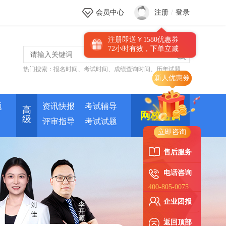
会员中心
注册
/
登录
注册即送￥1580优惠券
72小时有效，下单立减
热门搜索：
报名时间
、
考试时间
、
成绩查询时间
、
历年试题
新人优惠券
题
资讯快报
考试辅导
高
网校培训
级
评审指导
考试试题
立即咨询
售后服务
电话咨询
400-805-0075
企业团报
返回顶部