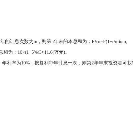
计息次数为m，则第n年末的本息和为：FVn=P(1+r/m)nm。
10×(1+5%)3≈11.6(万元)。
资，年利率为10%，按复利每年计息一次，则第2年年末投资者可获