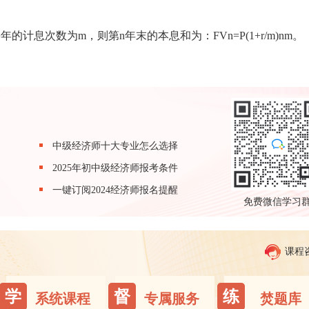
计息次数为m，则第n年末的本息和为：FVn=P(1+r/m)nm。
中级经济师十大专业怎么选择
2025年初中级经济师报考条件
一键订阅2024经济师报名提醒
免费微信学习
课程
学
督
练
系统课程
专属服务
焚题库