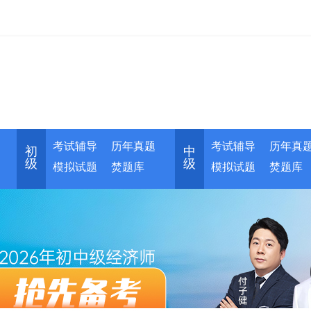
考试辅导
历年真题
考试辅导
历年真
初
中
级
级
模拟试题
焚题库
模拟试题
焚题库