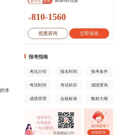
购课8折优惠
老学员
专享
810-1560
￥
优惠咨询
立即报名
报考指南
考试介绍
报名时间
报考条件
考试时间
考试科目
成绩查询
得的本
成绩管理
合格标准
教材大纲
报考资讯
听课做题
如何报考？
一站式解决
在线咨询
华课网校APP