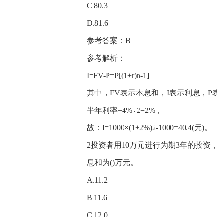
C.80.3
D.81.6
参考答案：B
参考解析：
I=FV-P=P[(1+r)n-1]
其中，FV表示本息和，I表示利息，P
半年利率=4%÷2=2%，
故：I=1000×(1+2%)2-1000=40.4(元)。
2投资者用10万元进行为期3年的投
息和为()万元。
A.11.2
B.11.6
C.12.0