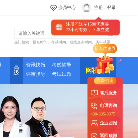
会员中心
注册
/
登录
注册即送￥1580优惠券
72小时有效，下单立减
热门搜索：
报名时间
、
考试时间
、
成绩查询时间
、
历年试题
新人优惠券
题
资讯快报
考试辅导
高
网校培训
级
评审指导
考试试题
立即咨询
售后服务
电话咨询
400-805-0075
企业团报
返回顶部