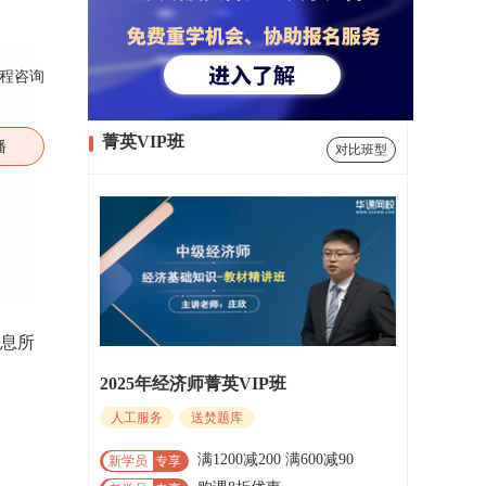
程咨询
菁英VIP班
播
对比班型
利息所
2025年经济师菁英VIP班
人工服务
送焚题库
满1200减200 满600减90
新学员
专享