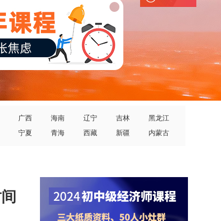
广西
海南
辽宁
吉林
黑龙江
宁夏
青海
西藏
新疆
内蒙古
时间