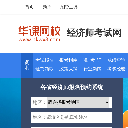
首页
题库
APP工具
经济师考试网
考试报名
报考指南
准 考 证
成绩查询
资
讯
证书领取
政策大纲
行业新闻
考试经验
各省经济师报名预约系统
地区：
姓名：