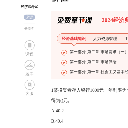
经济师考试
来源
网
2024经
分享至
经济基础知识
人力资源管理
第一部分-第二章-市场需求（一
课程
第一部分-第二章-市场供给
题库
1某投资者存入银行1000元，年利
客服
得为()元。
A.40.2
B.40.4