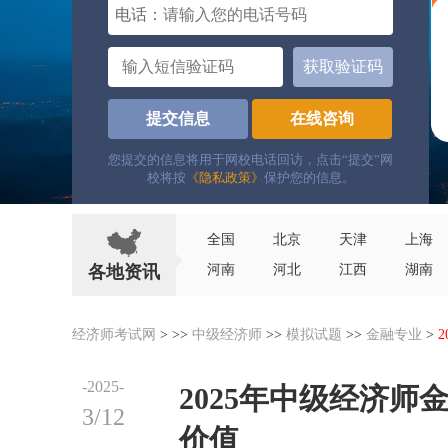
电话：
获取验证码
提交信息
在线咨询
您提交的信息将用于网校电话回访，点击“提交”网
校将按
《隐私政策》
保护您的信息。
全国
北京
天津
上海
各地资讯
河南
河北
江西
湖南
经济师考试网
> >>
中级经济师
>>
模拟试题
>>
金融专业
>
-2025-
2025年中级经济
3/12
价值