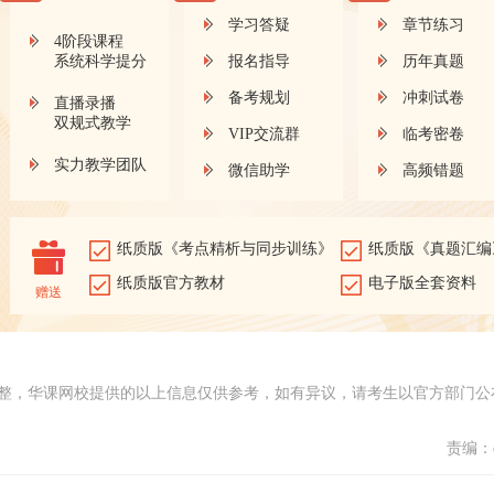
学习答疑
章节练习
4阶段课程
系统科学提分
报名指导
历年真题
备考规划
冲刺试卷
直播录播
双规式教学
VIP交流群
临考密卷
实力教学团队
微信助学
高频错题
纸质版《考点精析与同步训练》
纸质版《真题汇编
纸质版官方教材
电子版全套资料
赠送
整，华课网校提供的以上信息仅供参考，如有异议，请考生以官方部门公
责编：d