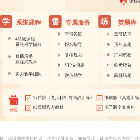
课程
学
督
练
系统课程
专属服务
焚题库
学习答疑
章节练习
4阶段课程
系统科学提分
报名指导
历年真题
备考规划
冲刺试卷
直播录播
双规式教学
VIP交流群
临考密卷
实力教学团队
微信助学
高频错题
纸质版《考点精析与同步训练》
纸质版《真题汇编
纸质版官方教材
电子版全套资料
赠送
整，华课网校提供的以上信息仅供参考，如有异议，请考生以官方部门公