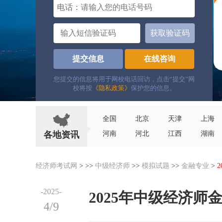
电话：
获取验证码
提交信息
在线咨询
您提交的信息将用于网校电话回访，点击“提交”网
校将按
《隐私政策》
保护您的信息。
全国
北京
天津
上海
各地资讯
河南
河北
江西
湖南
经济师考试网
> >>
中级经济师
>>
模拟试题
>>
金融专业
>
-2025-
2025年中级经济
4/9