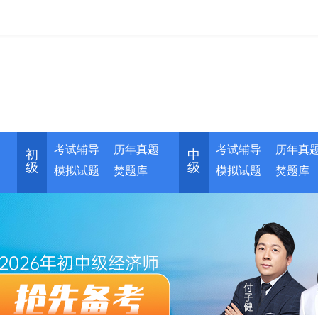
考试辅导
历年真题
考试辅导
历年真
初
中
级
级
模拟试题
焚题库
模拟试题
焚题库