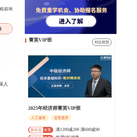
程咨询
播
菁英VIP班
对比班型
保人
2025年经济师菁英VIP班
人工服务
送焚题库
满1200减200 满600减90
新学员
专享