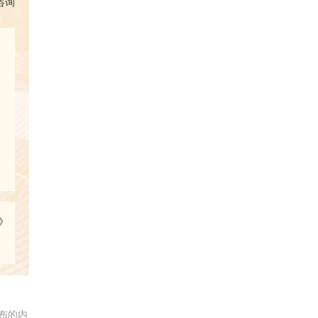
咨询
》
布的内