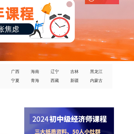
广西
海南
辽宁
吉林
黑龙江
宁夏
青海
西藏
新疆
内蒙古