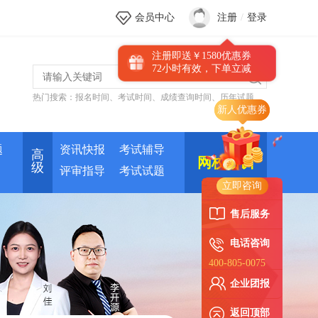
会员中心
注册
/
登录
注册即送￥1580优惠券
72小时有效，下单立减
热门搜索：
报名时间
、
考试时间
、
成绩查询时间
、
历年试题
题
资讯快报
考试辅导
高
网校培训
级
评审指导
考试试题
立即咨询
售后服务
电话咨询
400-805-0075
企业团报
返回顶部