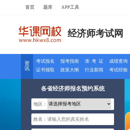
首页
题库
APP工具
经济师考试网
考试报名
报考指南
准 考 证
成绩查询
资
讯
证书领取
政策大纲
行业新闻
考试经验
各省经济师报名预约系统
地区：
姓名：