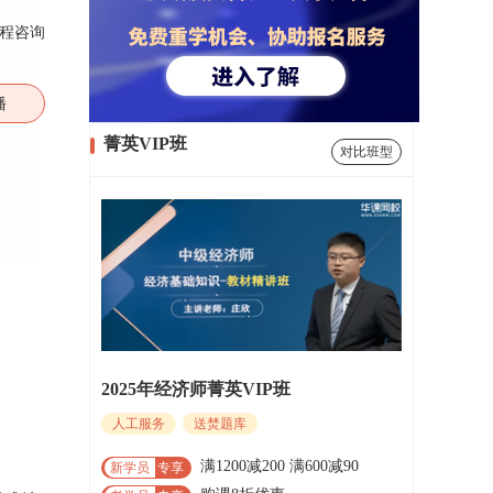
程咨询
播
菁英VIP班
对比班型
2025年经济师菁英VIP班
人工服务
送焚题库
满1200减200 满600减90
新学员
专享