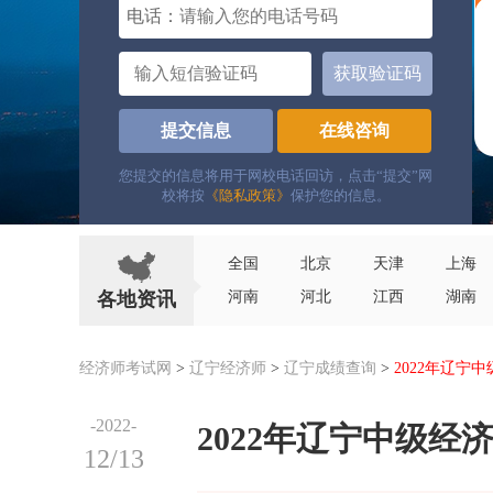
电话：
获取验证码
提交信息
在线咨询
您提交的信息将用于网校电话回访，点击“提交”网
校将按
《隐私政策》
保护您的信息。
全国
北京
天津
上海
各地资讯
河南
河北
江西
湖南
经济师考试网
>
辽宁经济师
>
辽宁成绩查询
>
2022年辽宁
-2022-
2022年辽宁中级
12/13