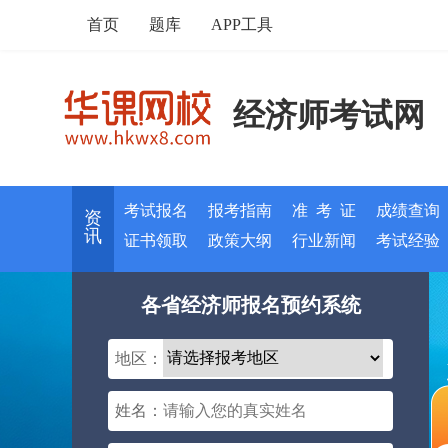
首页
题库
APP工具
经济师考试网
考试报名
报考指南
准 考 证
成绩查询
资
讯
证书领取
政策大纲
行业新闻
考试经验
各省经济师报名预约系统
地区：
姓名：