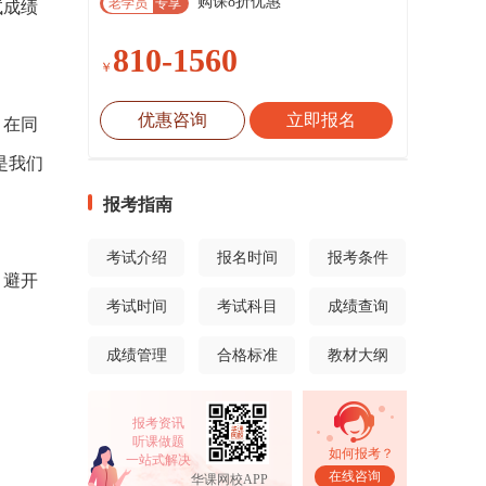
购课8折优惠
老学员
专享
试成绩
810-1560
￥
优惠咨询
立即报名
，在同
是我们
报考指南
考试介绍
报名时间
报考条件
，避开
考试时间
考试科目
成绩查询
成绩管理
合格标准
教材大纲
报考资讯
听课做题
如何报考？
一站式解决
在线咨询
华课网校APP