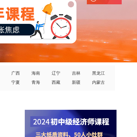
广西
海南
辽宁
吉林
黑龙江
宁夏
青海
西藏
新疆
内蒙古