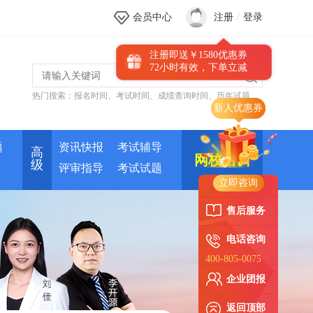
会员中心
注册
/
登录
注册即送￥1580优惠券
72小时有效，下单立减
热门搜索：
报名时间
、
考试时间
、
成绩查询时间
、
历年试题
题
资讯快报
考试辅导
高
网校培训
级
评审指导
考试试题
立即咨询
售后服务
电话咨询
400-805-0075
企业团报
返回顶部