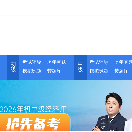
考试辅导
历年真题
考试辅导
历年真
初
中
级
级
模拟试题
焚题库
模拟试题
焚题库