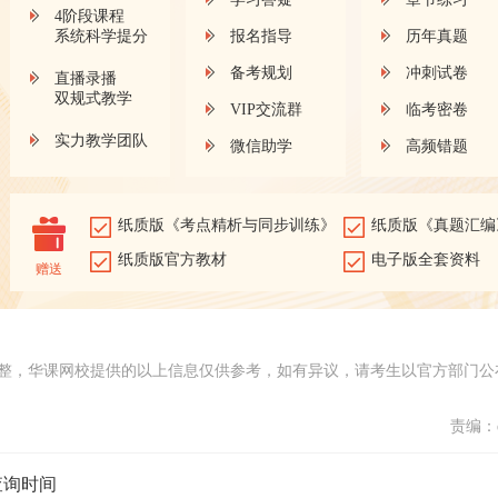
4阶段课程
系统科学提分
报名指导
历年真题
备考规划
冲刺试卷
直播录播
双规式教学
VIP交流群
临考密卷
实力教学团队
微信助学
高频错题
纸质版《考点精析与同步训练》
纸质版《真题汇编
纸质版官方教材
电子版全套资料
赠送
整，华课网校提供的以上信息仅供参考，如有异议，请考生以官方部门公
责编：d
查询时间