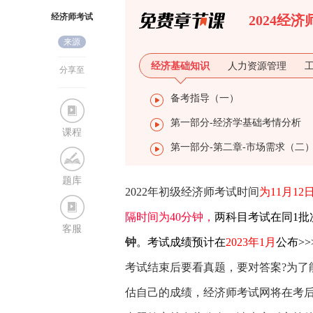
经济师考试
2024经
来源
网
经济基础知识
人力资源管理
分享至
备考指导（一）
第一部分-经济学基础考情分析
课程
第一部分-第二章-市场需求（二
题库
2022年初级经济师考试时间
为11月12
隔时间为40分钟，
两科目考试在同1批
客服
钟
。考试成绩预计在
2023年1月
公布>>
考试结束后要看真题，要对答案?为了
估自己的成绩，经济师考试网将在考后及时