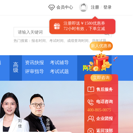
会员中心
注册
/
登录
注册即送￥1580优惠券
72小时有效，下单立减
热门搜索：
报名时间
、
考试时间
、
成绩查询时间
、
历年试题
题
资讯快报
考试辅导
高
网校培训
级
评审指导
考试试题
立即咨询
售后服务
电话咨询
400-805-0075
企业团报
返回顶部