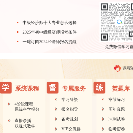
中级经济师十大专业怎么选择
2025年初中级经济师报考条件
一键订阅2024经济师报名提醒
免费微信学习
课程
学
督
练
系统课程
专属服务
焚题库
学习答疑
章节练习
4阶段课程
系统科学提分
报名指导
历年真题
备考规划
冲刺试卷
直播录播
双规式教学
VIP交流群
临考密卷