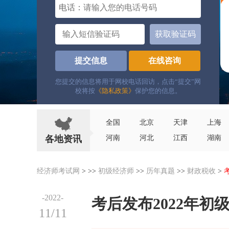
电话：
获取验证码
提交信息
在线咨询
您提交的信息将用于网校电话回访，点击“提交”网
校将按
《隐私政策》
保护您的信息。
全国
北京
天津
上海
各地资讯
河南
河北
江西
湖南
经济师考试网
> >>
初级经济师
>>
历年真题
>>
财政税收
>
-2022-
考后发布2022年
11/11