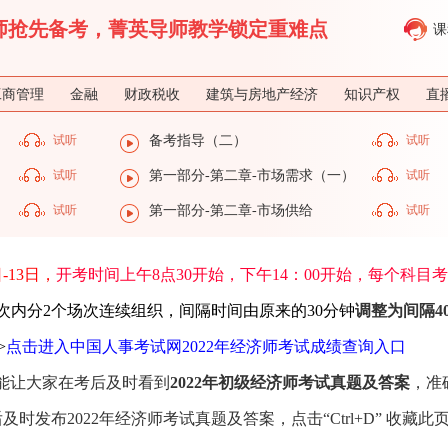
济师抢先备考，菁英导师教学锁定重难点
课
工商管理
金融
财政税收
建筑与房地产经济
知识产权
直
试听
备考指导（二）
试听
试听
第一部分-第二章-市场需求（一）
试听
）
试听
第一部分-第二章-市场供给
试听
日-13日，
开考时间上午8点30开始，下午14：00开始，每个科目
次内分2个场次连续组织，间隔时间由原来的30分钟
调整为间隔4
>
点击进入中国人事考试网2022年经济师考试成绩查询入口
能让大家在考后及时看到
2022年初级经济师考试真题及答案
，准
发布2022年经济师考试真题及答案，点击“Ctrl+D” 收藏此