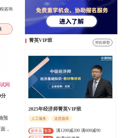
程咨询
播
菁英VIP班
对比班型
考试间
0分
2025年经济师菁英VIP班
确预
人工服务
送焚题库
页面，
满1200减200 满600减90
新学员
专享