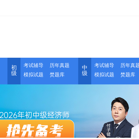
考试辅导
历年真题
考试辅导
历年真
初
中
级
级
模拟试题
焚题库
模拟试题
焚题库