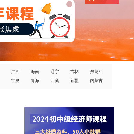
广西
海南
辽宁
吉林
黑龙江
宁夏
青海
西藏
新疆
内蒙古