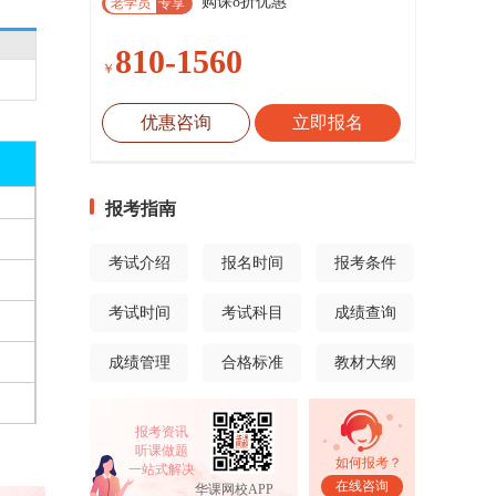
购课8折优惠
老学员
专享
810-1560
￥
优惠咨询
立即报名
报考指南
考试介绍
报名时间
报考条件
考试时间
考试科目
成绩查询
成绩管理
合格标准
教材大纲
报考资讯
听课做题
如何报考？
一站式解决
在线咨询
华课网校APP