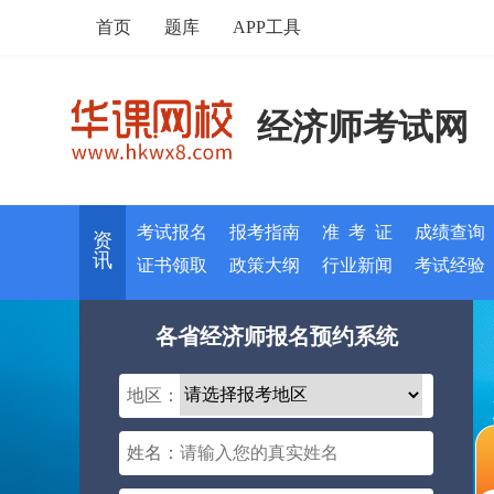
首页
题库
APP工具
经济师考试网
考试报名
报考指南
准 考 证
成绩查询
资
讯
证书领取
政策大纲
行业新闻
考试经验
各省经济师报名预约系统
地区：
姓名：