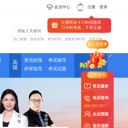
会员中心
注册
/
登录
注册即送￥1580优惠券
72小时有效，下单立减
热门搜索：
报名时间
、
考试时间
、
成绩查询时间
、
历年试题
新人优惠券
题
资讯快报
考试辅导
高
网校培训
级
评审指导
考试试题
立即咨询
售后服务
电话咨询
400-805-0075
企业团报
返回顶部