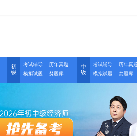
考试辅导
历年真题
考试辅导
历年真
初
中
级
级
模拟试题
焚题库
模拟试题
焚题库