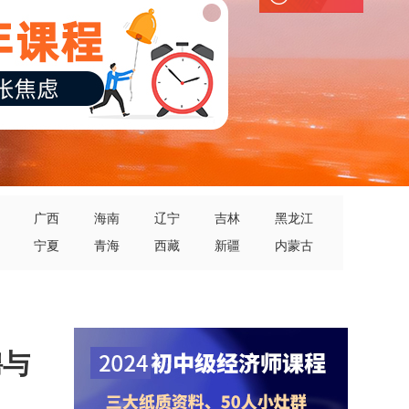
广西
海南
辽宁
吉林
黑龙江
宁夏
青海
西藏
新疆
内蒙古
聘与