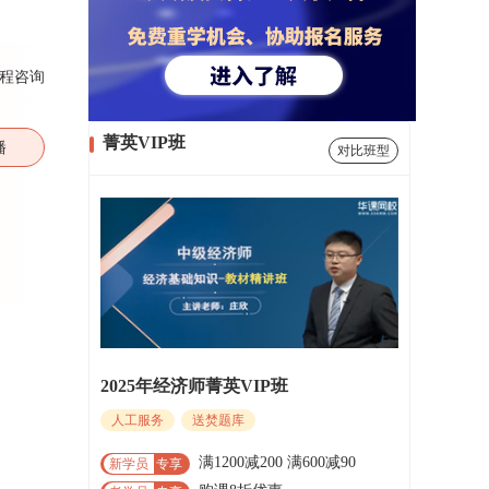
程咨询
菁英VIP班
播
对比班型
2025年经济师菁英VIP班
人工服务
送焚题库
满1200减200 满600减90
新学员
专享