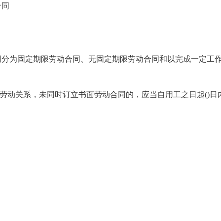
合同
同分为固定期限劳动合同、无固定期限劳动合同和以完成一定工
立劳动关系，未同时订立书面劳动合同的，应当自用工之日起()日