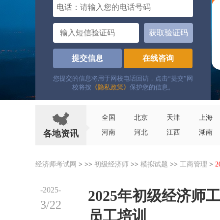
电话：
获取验证码
提交信息
在线咨询
您提交的信息将用于网校电话回访，点击“提交”网
校将按
《隐私政策》
保护您的信息。
全国
北京
天津
上海
各地资讯
河南
河北
江西
湖南
经济师考试网
> >>
初级经济师
>>
模拟试题
>>
工商管理
>
-2025-
2025年初级经济
3/22
员工培训