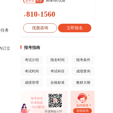
购课8折优惠
老学员
专享
810-1560
￥
优惠咨询
立即报名
作任务
报考指南
内订立
考试介绍
报名时间
报考条件
考试时间
考试科目
成绩查询
成绩管理
合格标准
教材大纲
报考资讯
听课做题
如何报考？
一站式解决
在线咨询
华课网校APP