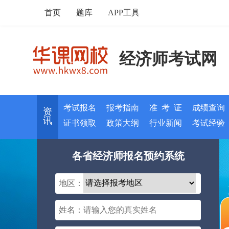
首页
题库
APP工具
经济师考试网
考试报名
报考指南
准 考 证
成绩查询
资
讯
证书领取
政策大纲
行业新闻
考试经验
各省经济师报名预约系统
地区：
姓名：