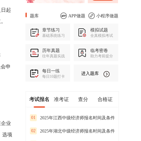
之日起
题库
APP做题
小程序做题
立。
章节练习
模拟试题
基础系统练习
全真模拟考试
历年真题
临考密卷
解
往年真题实战
助力考前提分
员会申
每日一练
进入题库
每日10题打卡
考试报名
准考证
查分
合格证
01
2025年江西中级经济师报名时间及条件
在企业
02
2025年湖北中级经济师报名时间及条件
。选项