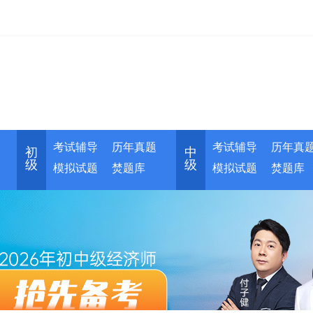
考试辅导
历年真题
考试辅导
历年真
初
中
级
级
模拟试题
焚题库
模拟试题
焚题库