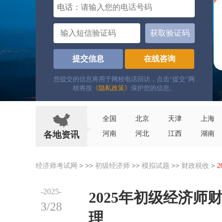
电话：
获取验证码
提交信息
在线咨询
您提交的信息将用于网校电话回访，点击“提交”网
校将按
《隐私政策》
保护您的信息。
全国
北京
天津
上海
各地资讯
河南
河北
江西
湖南
经济师考试网
> >>
初级经济师
>>
模拟试题
>>
财政税收
>
-2025-
2025年初级经济
3/28
理