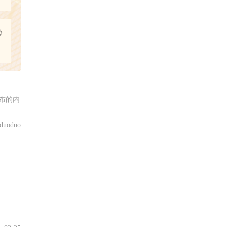
》
布的内
uoduo