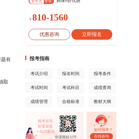
购课8折优惠
老学员
专享
810-1560
￥
优惠咨询
立即报名
报考指南
课题有
考试介绍
报名时间
报考条件
抽取
考试时间
考试科目
成绩查询
成绩管理
合格标准
教材大纲
报考资讯
听课做题
如何报考？
一站式解决
在线咨询
华课网校APP