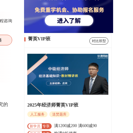
程咨询
菁英VIP班
播
对比班型
究的
2025年经济师菁英VIP班
人工服务
送焚题库
满1200减200 满600减90
新学员
专享