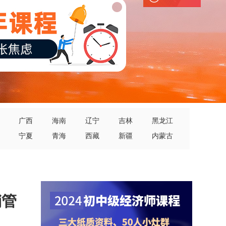
广西
海南
辽宁
吉林
黑龙江
宁夏
青海
西藏
新疆
内蒙古
销管