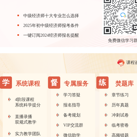
中级经济师十大专业怎么选择
2025年初中级经济师报考条件
一键订阅2024经济师报名提醒
免费微信学习
课程
学
督
练
系统课程
专属服务
焚题库
学习答疑
章节练习
4阶段课程
系统科学提分
报名指导
历年真题
备考规划
冲刺试卷
直播录播
双规式教学
VIP交流群
临考密卷
实力教学团队
微信助学
高频错题