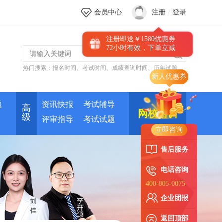
会员中心
注册
/
登录
注册即送￥1580优惠券
72小时有效，下单立减
热门搜索：
报名时间
、
考试时间
、
成绩查询时间
、
历年试题
题
资讯快报
考试辅导
高
网校培训
级
评审指导
考试试题
立即咨询
售后服务
电话咨询
400-805-0075
企业团报
返回顶部