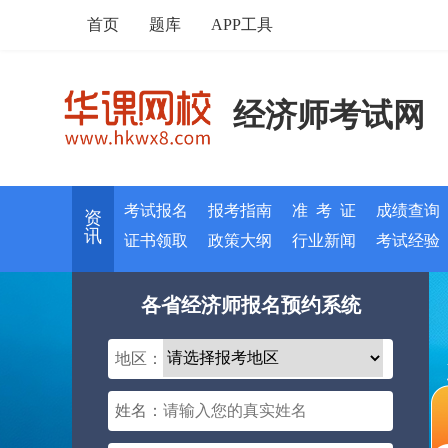
首页
题库
APP工具
经济师考试网
考试报名
报考指南
准 考 证
成绩查询
资
讯
证书领取
政策大纲
行业新闻
考试经验
各省经济师报名预约系统
地区：
姓名：