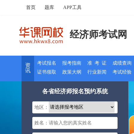
首页
题库
APP工具
经济师考试网
考试报名
报考指南
准 考 证
成绩查询
资
讯
证书领取
政策大纲
行业新闻
考试经验
各省经济师报名预约系统
地区：
姓名：