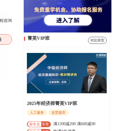
程咨询
菁英VIP班
播
对比班型
2025年经济师菁英VIP班
人工服务
送焚题库
满1200减200 满600减90
新学员
专享