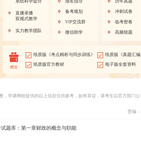
系统科学提分
报名指导
历年真题
备考规划
冲刺试卷
直播录播
双规式教学
VIP交流群
临考密卷
实力教学团队
微信助学
高频错题
纸质版《考点精析与同步训练》
纸质版《真题汇编
纸质版官方教材
电子版全套资料
赠送
整，华课网校提供的以上信息仅供参考，如有异议，请考生以官方部门公
责编：d
收考试题库：第一章财政的概念与职能