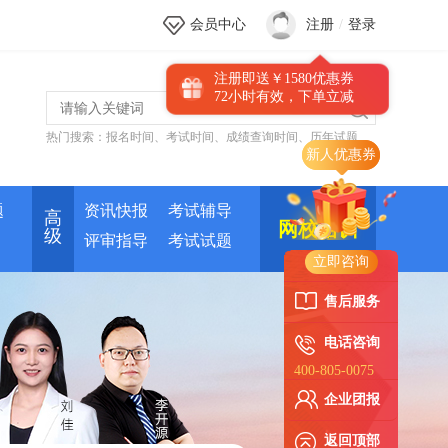
会员中心
注册
/
登录
注册即送￥1580优惠券
72小时有效，下单立减
热门搜索：
报名时间
、
考试时间
、
成绩查询时间
、
历年试题
题
资讯快报
考试辅导
高
网校培训
级
评审指导
考试试题
立即咨询
售后服务
电话咨询
400-805-0075
企业团报
返回顶部