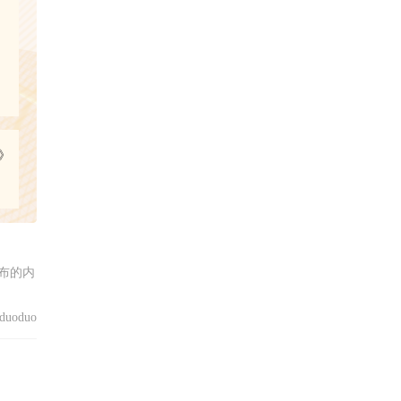
》
布的内
uoduo