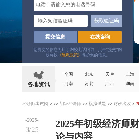
电话：
获取验证码
提交信息
在线咨询
您提交的信息将用于网校电话回访，点击“提交”网
校将按
《隐私政策》
保护您的信息。
全国
北京
天津
上海
各地资讯
河南
河北
江西
湖南
经济师考试网
> >>
初级经济师
>>
模拟试题
>>
财政税收
>
-2025-
2025年初级经济
3/25
论与内容