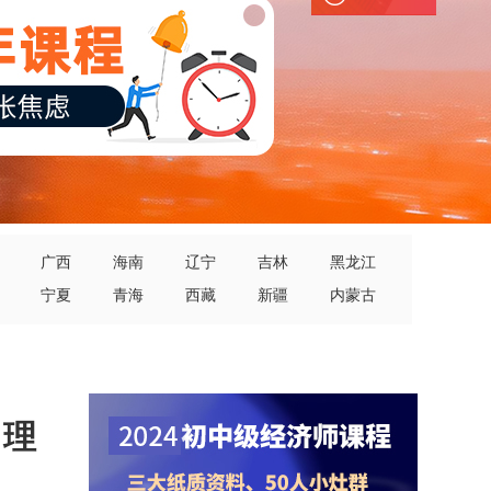
广西
海南
辽宁
吉林
黑龙江
宁夏
青海
西藏
新疆
内蒙古
出理