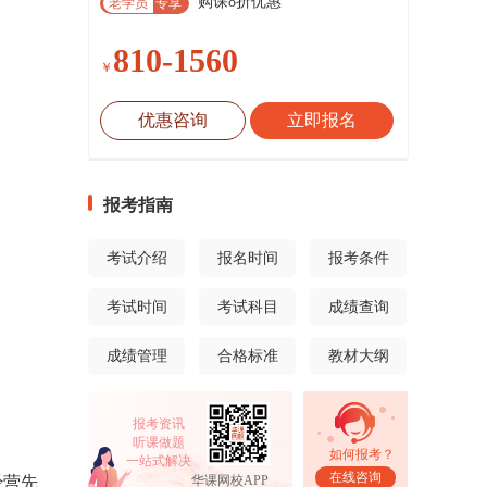
购课8折优惠
老学员
专享
810-1560
￥
优惠咨询
立即报名
报考指南
考试介绍
报名时间
报考条件
考试时间
考试科目
成绩查询
成绩管理
合格标准
教材大纲
报考资讯
听课做题
如何报考？
一站式解决
在线咨询
经营先
华课网校APP