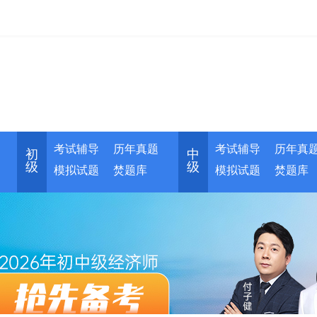
考试辅导
历年真题
考试辅导
历年真
初
中
级
级
模拟试题
焚题库
模拟试题
焚题库