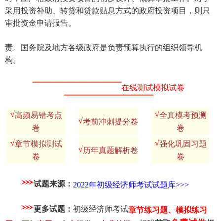
采用投资补助、转贷和贷款贴息方式的政府投资项目，则只
审批资金申请报告。
责。国务院及地方各级政府是负责预算执行的组织领导机
构。
▔▔▔▔▔▔▔▔▔▔▔▔▔▔▔
在线测试模拟试卷
▔▔▔▔▔▔▔▔▔▔▔▔▔▔▔
√
√
高频易错考点
全真模考预测
√
考前冲刺提分卷
卷
卷
√
√
章节模拟测试
强化巩固习题
√
历年真题解析卷
卷
卷
试题来源：
2022年初级经济师考试试题库>>>
更多试题：
初级经济师考试
章节练习题、模拟练习