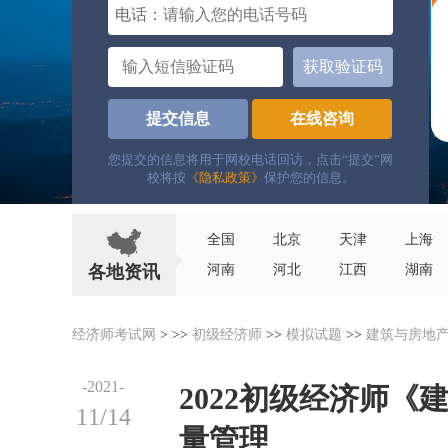
电话：
获取验证码
提交信息
在线咨询
您提交的信息将用于网校电话回访，点击“提交”网
校将按
《隐私政策》
保护您的信息。
全国
北京
天津
上海
各地资讯
河南
河北
江西
湖南
经济师考试网
> >>
初级经济师
>>
模拟试题
>>
建筑与房地
-2021-
2022初级经济师
11/14
量管理