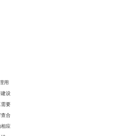
理用
得建设
工需要
审查合
的相应