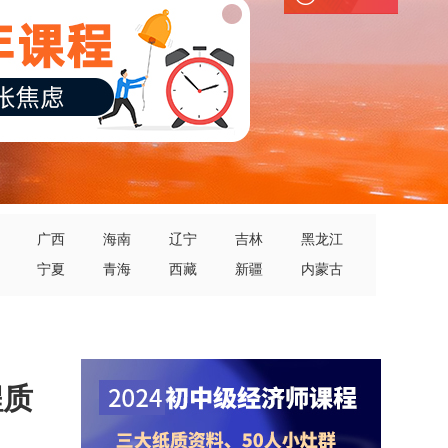
广西
海南
辽宁
吉林
黑龙江
宁夏
青海
西藏
新疆
内蒙古
程质