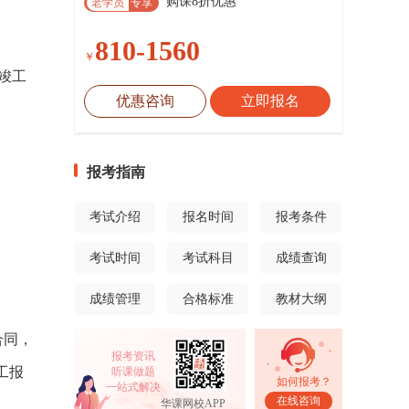
购课8折优惠
老学员
专享
810-1560
￥
竣工
优惠咨询
立即报名
报考指南
考试介绍
报名时间
报考条件
考试时间
考试科目
成绩查询
成绩管理
合格标准
教材大纲
合同，
报考资讯
工报
听课做题
如何报考？
一站式解决
在线咨询
华课网校APP