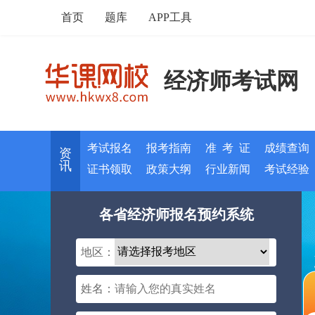
首页
题库
APP工具
经济师考试网
考试报名
报考指南
准 考 证
成绩查询
资
讯
证书领取
政策大纲
行业新闻
考试经验
各省经济师报名预约系统
地区：
姓名：