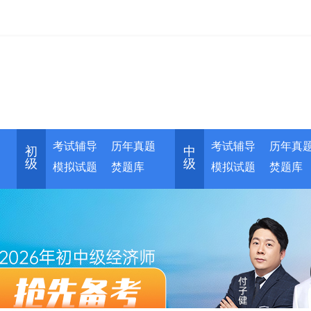
考试辅导
历年真题
考试辅导
历年真
初
中
级
级
模拟试题
焚题库
模拟试题
焚题库