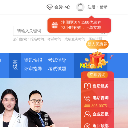
会员中心
注册
/
登录
注册即送￥1580优惠券
72小时有效，下单立减
热门搜索：
报名时间
、
考试时间
、
成绩查询时间
、
历年试题
新人优惠券
题
资讯快报
考试辅导
高
网校培训
级
评审指导
考试试题
立即咨询
售后服务
电话咨询
400-805-0075
企业团报
返回顶部