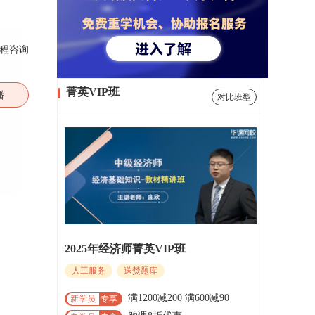
程咨询
菁英VIP班
播
对比班型
2025年经济师菁英VIP班
人工服务
送焚题库
满1200减200 满600减90
新学员
专享