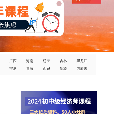
广西
海南
辽宁
吉林
黑龙江
宁夏
青海
西藏
新疆
内蒙古