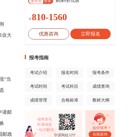
购课8折优惠
老学员
专享
810-1560
￥
例
优惠咨询
立即报名
伟业大
报考指南
考试介绍
报名时间
报考条件
现“当
考试时间
考试科目
成绩查询
选
成绩管理
合格标准
教材大纲
申请邮
报考资讯
畅
听课做题
如何报考？
一站式解决
国邮政
在线咨询
华课网校APP