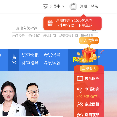
会员中心
注册
/
登录
注册即送￥1580优惠券
72小时有效，下单立减
热门搜索：
报名时间
、
考试时间
、
成绩查询时间
、
历年试题
题
资讯快报
考试辅导
高
网校培训
级
评审指导
考试试题
立即咨询
售后服务
电话咨询
400-805-0075
企业团报
返回顶部