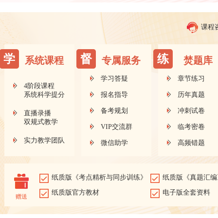
课程
学
督
练
系统课程
专属服务
焚题库
学习答疑
章节练习
4阶段课程
系统科学提分
报名指导
历年真题
备考规划
冲刺试卷
直播录播
双规式教学
VIP交流群
临考密卷
实力教学团队
微信助学
高频错题
纸质版《考点精析与同步训练》
纸质版《真题汇编
纸质版官方教材
电子版全套资料
赠送