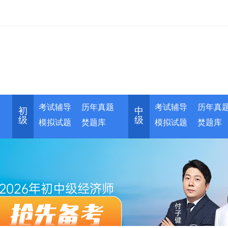
考试辅导
历年真题
考试辅导
历年真
初
中
级
级
模拟试题
焚题库
模拟试题
焚题库