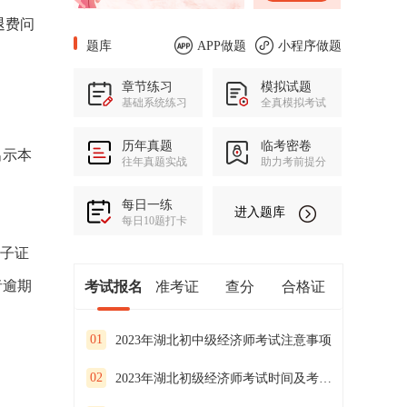
退费问
题库
APP做题
小程序做题
章节练习
模拟试题
基础系统练习
全真模拟考试
历年真题
临考密卷
出示本
往年真题实战
助力考前提分
每日一练
进入题库
每日10题打卡
电子证
者逾期
考试报名
准考证
查分
合格证
01
2023年湖北初中级经济师考试注意事项
02
2023年湖北初级经济师考试时间及考试安排