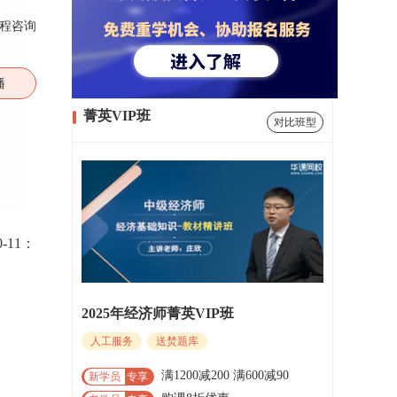
程咨询
播
菁英VIP班
对比班型
11：
2025年经济师菁英VIP班
人工服务
送焚题库
满1200减200 满600减90
新学员
专享