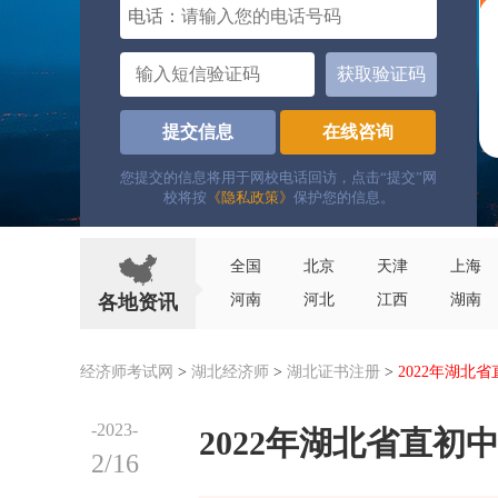
电话：
获取验证码
提交信息
在线咨询
您提交的信息将用于网校电话回访，点击“提交”网
校将按
《隐私政策》
保护您的信息。
全国
北京
天津
上海
各地资讯
河南
河北
江西
湖南
经济师考试网
>
湖北经济师
>
湖北证书注册
>
2022年湖北
-2023-
2022年湖北省直
2/16