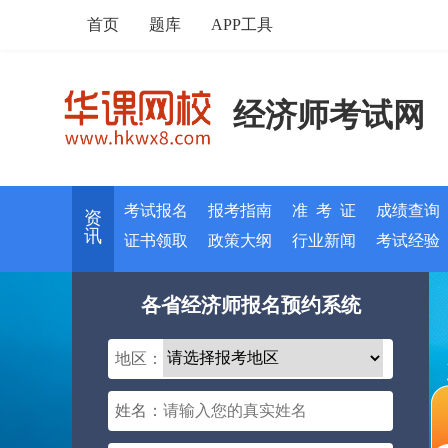
首页
题库
APP工具
经济师考试网
考试报名
报考指南
准 考 证
成绩查询
资
讯
证书领取
政策大纲
行业新闻
考试经验
各省经济师报名预约系统
地区：
姓名：