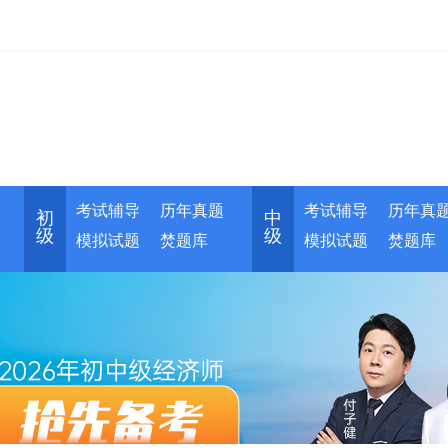
考试辅导
历年真题
考试辅导
历年真
初
中
级
级
模拟试题
焚题库
模拟试题
焚题库