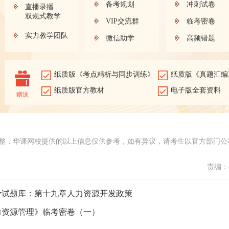
备考规划
冲刺试卷
直播录播
双规式教学
VIP交流群
临考密卷
实力教学团队
微信助学
高频错题
纸质版《考点精析与同步训练》
纸质版《真题汇编
纸质版官方教材
电子版全套资料
赠送
整，华课网校提供的以上信息仅供参考，如有异议，请考生以官方部门公
责编：d
源考试题库：第十九章人力资源开发政策
人力资源管理》临考密卷（一）