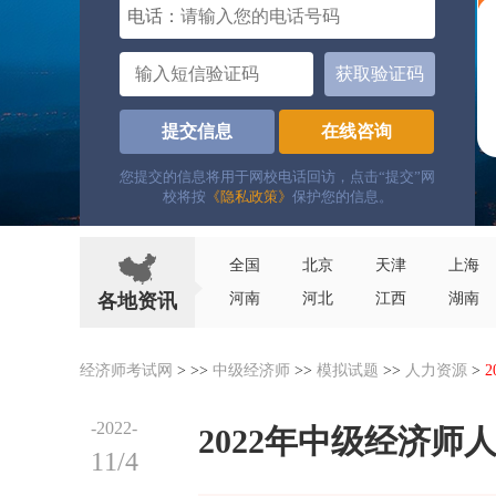
电话：
获取验证码
提交信息
在线咨询
您提交的信息将用于网校电话回访，点击“提交”网
校将按
《隐私政策》
保护您的信息。
全国
北京
天津
上海
各地资讯
河南
河北
江西
湖南
经济师考试网
> >>
中级经济师
>>
模拟试题
>>
人力资源
>
-2022-
2022年中级经济
11/4