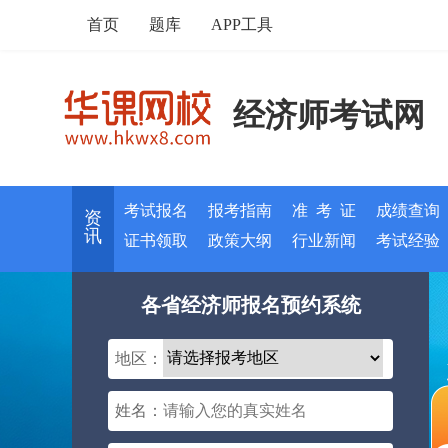
首页
题库
APP工具
经济师考试网
考试报名
报考指南
准 考 证
成绩查询
资
讯
证书领取
政策大纲
行业新闻
考试经验
各省经济师报名预约系统
地区：
姓名：