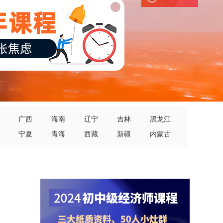
广西
海南
辽宁
吉林
黑龙江
宁夏
青海
西藏
新疆
内蒙古