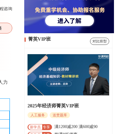
程咨询
播
菁英VIP班
对比班型
人力
2025年经济师菁英VIP班
人工服务
送焚题库
满1200减200 满600减90
新学员
专享