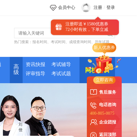
会员中心
注册
/
登录
注册即送￥1580优惠券
72小时有效，下单立减
热门搜索：
报名时间
、
考试时间
、
成绩查询时间
、
历年试题
新人优惠券
题
资讯快报
考试辅导
高
网校培训
级
评审指导
考试试题
立即咨询
售后服务
电话咨询
400-805-0075
企业团报
返回顶部