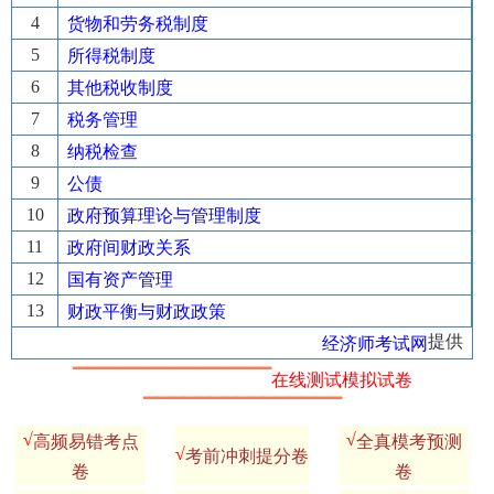
4
货物和劳务税制度
5
所得税制度
6
其他税收制度
7
税务管理
8
纳税检查
9
公债
10
政府预算理论与管理制度
11
政府间财政关系
12
国有资产管理
13
财政平衡与财政政策
提供
经济师考试网
▔▔▔▔▔▔▔▔▔▔▔▔▔▔▔
在线测试模拟试卷
▔▔▔▔▔▔▔▔▔▔▔▔▔▔▔
√
√
高频易错考点
全真模考预测
√
考前冲刺提分卷
卷
卷